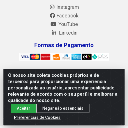
Instagram
Facebook
YouTube
Linkedin
Formas de Pagamento
O nosso site coleta cookies próprios e de
Mix Alimentos LTDA - Quadra Asr Ne 55 (412 Norte), Alameda
terceiros para proporcionar uma experiência
02, S/N - Plano Diretor Norte, Palmas/TO - CEP 77.006-540 -
personalizada ao usuário, apresentar publicidade
CNPJ 05.922.500/0001-02
relevante de acordo com o seu perfil e melhorar a
qualidade do nosso site.
Aceitar
Negar não essenciais
Preferências de Cookies