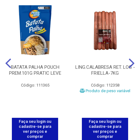
BATATA PALHA POUCH
LING.CALABRESA RET. LOG -
PREM.101G PRATIC LEVE
FRIELLA-7KG
Código: 111365
Código: 112358
Produto de peso variável
Faça seu login ou
Faça seu login ou
cadastre-se para
cadastre-se para
ver preços e
ver preços e
comprar
comprar