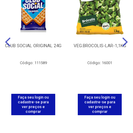
CLUB SOCIAL ORIGINAL 24G
VEG.BROCOLIS-LAR-1,1KG
Código: 111589
Código: 16001
Faça seu login ou
Faça seu login ou
cadastre-se para
cadastre-se para
ver preços e
ver preços e
comprar
comprar