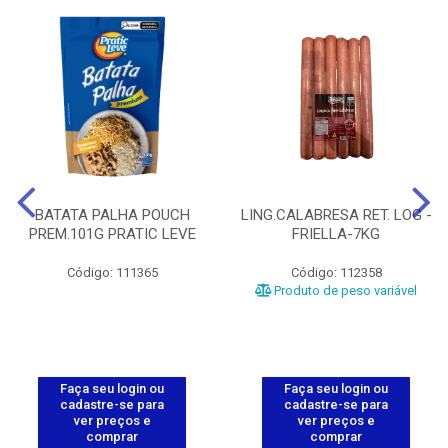
BATATA PALHA POUCH
LING.CALABRESA RET. LOG -
PREM.101G PRATIC LEVE
FRIELLA-7KG
Código: 111365
Código: 112358
Produto de peso variável
Faça seu login ou
Faça seu login ou
cadastre-se para
cadastre-se para
ver preços e
ver preços e
comprar
comprar