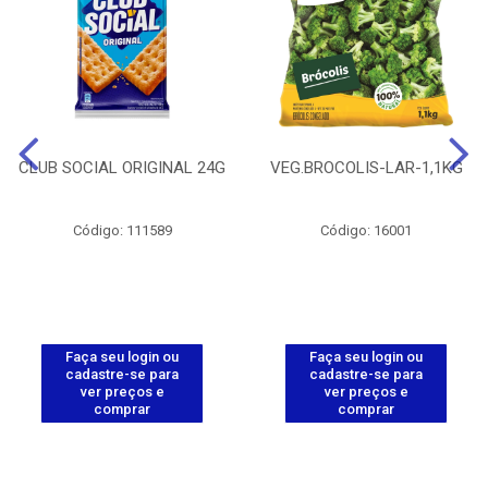
CLUB SOCIAL ORIGINAL 24G
VEG.BROCOLIS-LAR-1,1KG
Código: 111589
Código: 16001
Faça seu login ou
Faça seu login ou
cadastre-se para
cadastre-se para
ver preços e
ver preços e
comprar
comprar