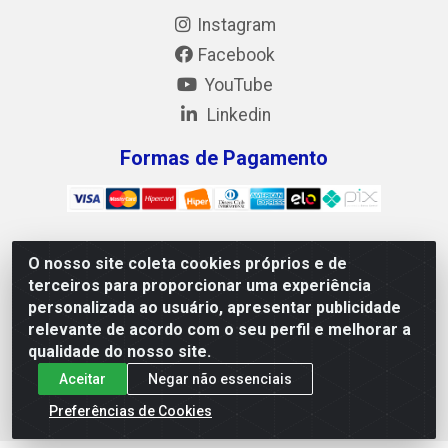
Instagram
Facebook
YouTube
Linkedin
Formas de Pagamento
O nosso site coleta cookies próprios e de
Mix Alimentos LTDA - Quadra Asr Ne 55 (412 Norte), Alameda
terceiros para proporcionar uma experiência
02, S/N - Plano Diretor Norte, Palmas/TO - CEP 77.006-540 -
personalizada ao usuário, apresentar publicidade
CNPJ 05.922.500/0001-02
relevante de acordo com o seu perfil e melhorar a
qualidade do nosso site.
Aceitar
Negar não essenciais
Preferências de Cookies