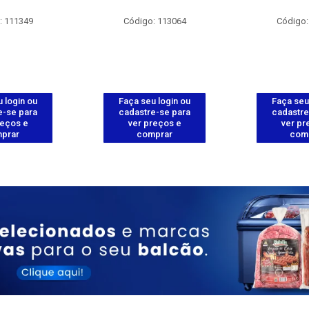
: 111349
Código: 113064
Código:
 login ou
Faça seu login ou
Faça seu
e-se para
cadastre-se para
cadastre
reços e
ver preços e
ver pr
prar
comprar
com