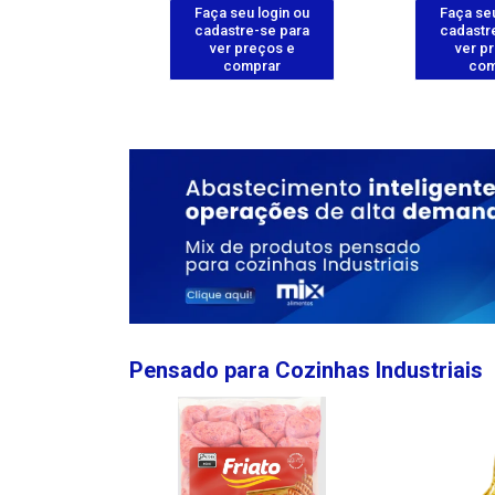
u login ou
Faça seu login ou
Faça seu
e-se para
cadastre-se para
cadastr
reços e
ver preços e
ver p
mprar
comprar
com
Pensado para Cozinhas Industriais