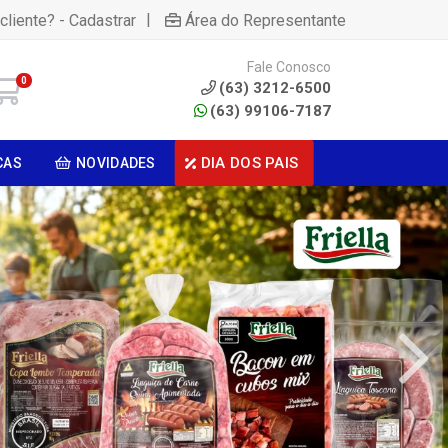
|
cliente? - Cadastrar
Área do Representante
Fale Conosco
0
(63) 3212-6500
(63) 99106-7187
DIA DOS PAIS
CAS
NOVIDADES