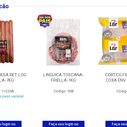
lcão
ESA RET. LOG
LINGUICA TOSCANA-
CORT.CG.FI
LLA-7KG
FRIELLA-1KG
COXA ENV.
: 112358
Código: 958
Códig
 peso variável
 login ou
Faça seu login ou
Faça seu