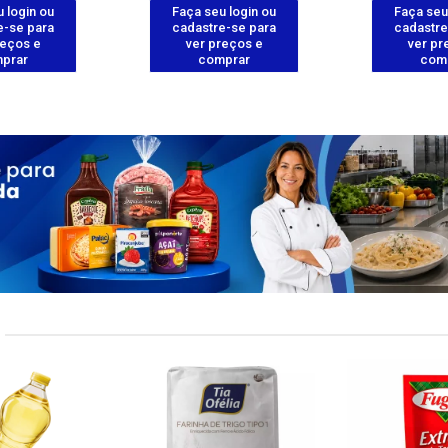
 login ou
Faça seu login ou
Faça seu
e-se para
cadastre-se para
cadastre
reços e
ver preços e
ver pr
prar
comprar
com