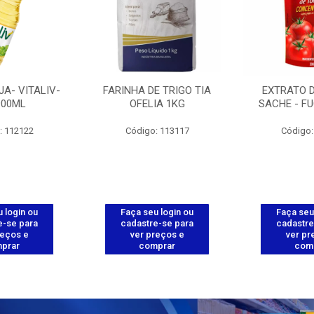
JA- VITALIV-
FARINHA DE TRIGO TIA
EXTRATO 
900ML
OFELIA 1KG
SACHE - FU
: 112122
Código: 113117
Código:
 login ou
Faça seu login ou
Faça seu
e-se para
cadastre-se para
cadastre
reços e
ver preços e
ver pr
prar
comprar
com