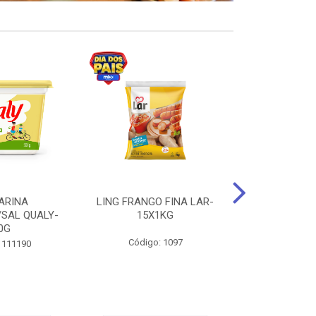
ARINA
LING FRANGO FINA LAR-
SUCO DE UVA
/SAL QUALY-
15X1KG
LARGO 
0G
Código: 1097
Código:
 111190