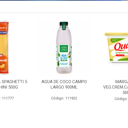
 SPAGHETTI 5
AGUA DE COCO CAMPO
MARG
INI 500G
LARGO 900ML
VEG.CREM.C
50
: 111777
Código: 111922
Código: