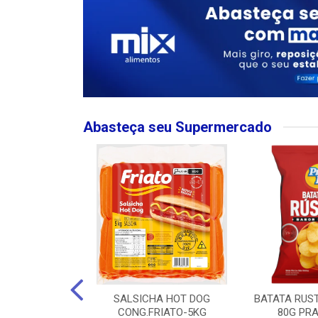
Abasteça seu Supermercado
MPO LARGO
SALSICHA HOT DOG
BATATA RUS
 ROSE 750ML
CONG.FRIATO-5KG
80G PRA