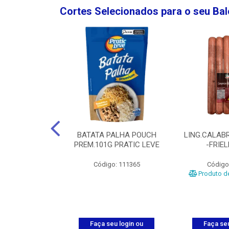
Cortes Selecionados para o seu Ba
NGO GROSSA-
BATATA PALHA POUCH
LING.CALABR
TO-5KG
PREM.101G PRATIC LEVE
-FRIE
o: 5024
Código: 111365
Código
Produto de
u login ou
Faça seu login ou
Faça seu