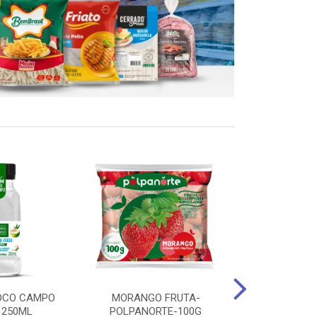
OCO CAMPO
MORANGO FRUTA-
STEAK FRANGO
 250ML
POLPANORTE-100G