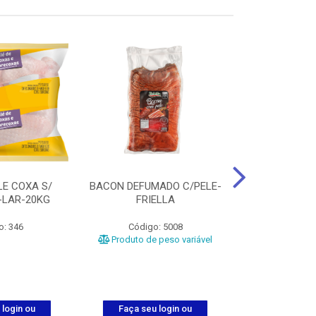
LE COXA S/
BACON DEFUMADO C/PELE-
FILE PEITO
-LAR-20KG
FRIELLA
FRIAT
o: 346
Código: 5008
Código
Produto de peso variável
 login ou
Faça seu login ou
Faça seu 