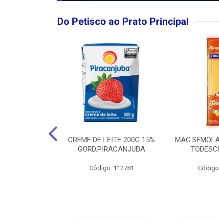
Do Petisco ao Prato Principal
O LARGO BRUT
CREME DE LEITE 200G 15%
MAC.SEMOLA
50ML
GORD.PIRACANJUBA
TODESCH
: 111989
Código: 112781
Código