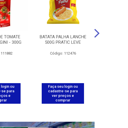
DE TOMATE
BATATA PALHA LANCHE
CORT.CG.FI
GINI - 300G
500G PRATIC LEVE
COXA ENV.
 111882
Código: 112476
Código
 login ou
Faça seu login ou
Faça seu 
-se para
cadastre-se para
cadastre
eços e
ver preços e
ver pr
prar
comprar
comp