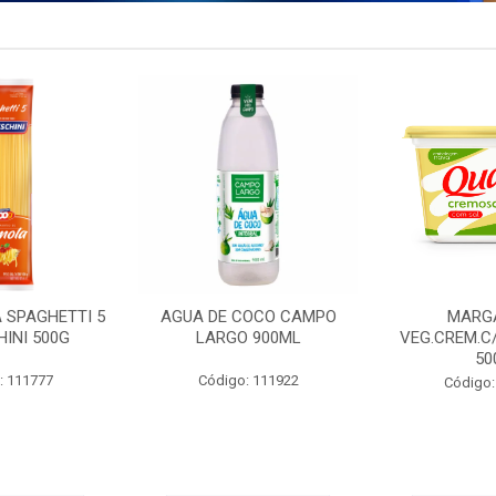
 SPAGHETTI 5
AGUA DE COCO CAMPO
MARG
INI 500G
LARGO 900ML
VEG.CREM.C
50
: 111777
Código: 111922
Código: