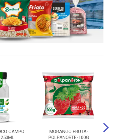
OCO CAMPO
MORANGO FRUTA-
STEAK FRANGO
 250ML
POLPANORTE-100G