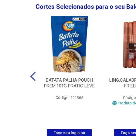
Cortes Selecionados para o seu Ba
NGO GROSSA-
BATATA PALHA POUCH
LING.CALABR
TO-5KG
PREM.101G PRATIC LEVE
-FRIE
o: 5024
Código: 111365
Código
Produto de
u login ou
Faça seu login ou
Faça seu