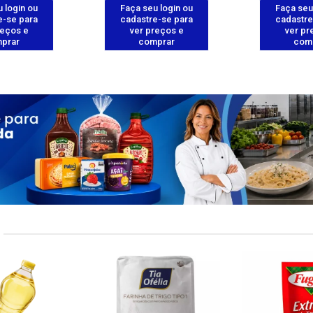
 login ou
Faça seu login ou
Faça seu
e-se para
cadastre-se para
cadastre
reços e
ver preços e
ver pr
prar
comprar
com