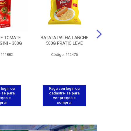
DE TOMATE
BATATA PALHA LANCHE
CORT.CG.FI
GINI - 300G
500G PRATIC LEVE
COXA ENV.
 111882
Código: 112476
Código
 login ou
Faça seu login ou
Faça seu 
-se para
cadastre-se para
cadastre
eços e
ver preços e
ver pr
prar
comprar
comp