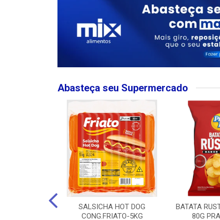
Abasteça seu Supermercado
MPO LARGO
SALSICHA HOT DOG
BATATA RUS
 ROSE 750ML
CONG.FRIATO-5KG
80G PRA