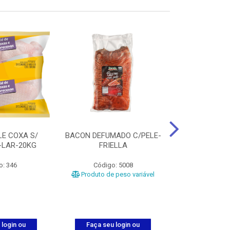
LE COXA S/
BACON DEFUMADO C/PELE-
FILE PEITO
-LAR-20KG
FRIELLA
FRIAT
o: 346
Código: 5008
Código
Produto de peso variável
 login ou
Faça seu login ou
Faça seu 