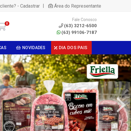
|
cliente? - Cadastrar
Área do Representante
Fale Conosco
0
(63) 3212-6500
(63) 99106-7187
DIA DOS PAIS
CAS
NOVIDADES