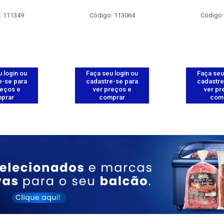
: 111349
Código: 113064
Código:
 login ou
Faça seu login ou
Faça seu
e-se para
cadastre-se para
cadastre
reços e
ver preços e
ver pr
prar
comprar
com