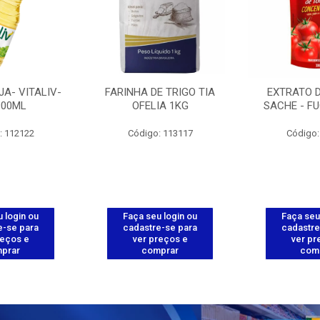
JA- VITALIV-
FARINHA DE TRIGO TIA
EXTRATO 
900ML
OFELIA 1KG
SACHE - FU
: 112122
Código: 113117
Código:
 login ou
Faça seu login ou
Faça seu
e-se para
cadastre-se para
cadastre
reços e
ver preços e
ver pr
prar
comprar
com