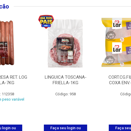
lcão
ESA RET. LOG
LINGUICA TOSCANA-
CORT.CG.FI
LLA-7KG
FRIELLA-1KG
COXA ENV.
: 112358
Código: 958
Códig
 peso variável
 login ou
Faça seu login ou
Faça seu