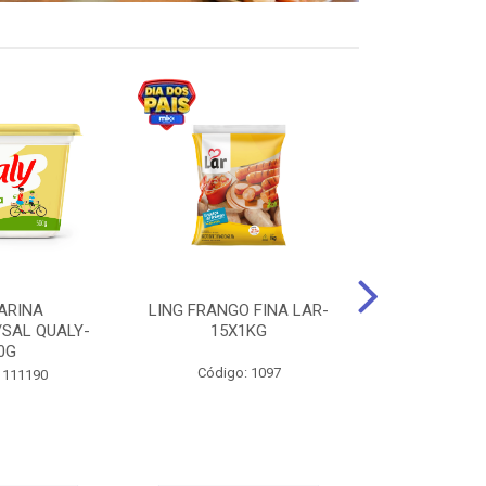
ARINA
LING FRANGO FINA LAR-
SUCO DE UVA
/SAL QUALY-
15X1KG
LARGO 
0G
Código: 1097
Código:
 111190