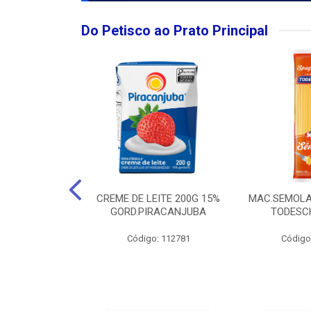
Do Petisco ao Prato Principal
O LARGO BRUT
CREME DE LEITE 200G 15%
MAC.SEMOLA
50ML
GORD.PIRACANJUBA
TODESCH
: 111989
Código: 112781
Código