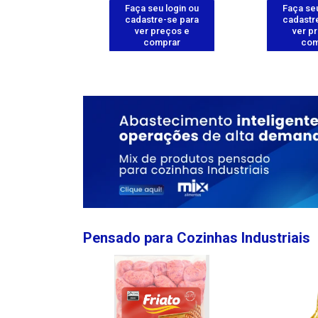
u login ou
Faça seu login ou
Faça seu
e-se para
cadastre-se para
cadastr
reços e
ver preços e
ver p
mprar
comprar
com
Pensado para Cozinhas Industriais