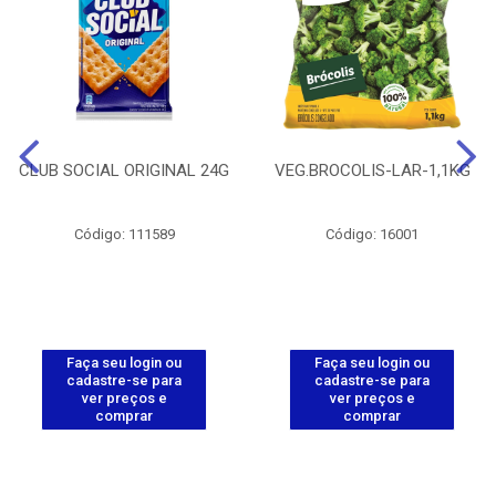
CLUB SOCIAL ORIGINAL 24G
VEG.BROCOLIS-LAR-1,1KG
Código: 111589
Código: 16001
Faça seu login ou
Faça seu login ou
cadastre-se para
cadastre-se para
ver preços e
ver preços e
comprar
comprar