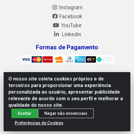
Instagram
Facebook
YouTube
Linkedin
Formas de Pagamento
O nosso site coleta cookies próprios e de
Mix Alimentos LTDA - Quadra Asr Ne 55 (412 Norte), Alameda
terceiros para proporcionar uma experiência
02, S/N - Plano Diretor Norte, Palmas/TO - CEP 77.006-540 -
personalizada ao usuário, apresentar publicidade
CNPJ 05.922.500/0001-02
relevante de acordo com o seu perfil e melhorar a
qualidade do nosso site.
Aceitar
Negar não essenciais
Preferências de Cookies