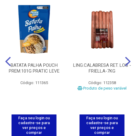
BATATA PALHA POUCH
LING.CALABRESA RET. LOG -
PREM.101G PRATIC LEVE
FRIELLA-7KG
Código: 111365
Código: 112358
Produto de peso variável
Faça seu login ou
Faça seu login ou
cadastre-se para
cadastre-se para
ver preços e
ver preços e
comprar
comprar