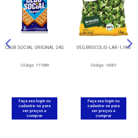
CLUB SOCIAL ORIGINAL 24G
VEG.BROCOLIS-LAR-1,1KG
Código: 111589
Código: 16001
Faça seu login ou
Faça seu login ou
cadastre-se para
cadastre-se para
ver preços e
ver preços e
comprar
comprar