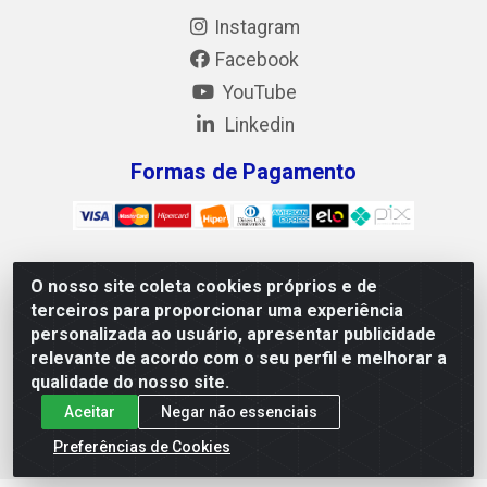
Instagram
Facebook
YouTube
Linkedin
Formas de Pagamento
O nosso site coleta cookies próprios e de
Mix Alimentos LTDA - Quadra Asr Ne 55 (412 Norte), Alameda
terceiros para proporcionar uma experiência
02, S/N - Plano Diretor Norte, Palmas/TO - CEP 77.006-540 -
personalizada ao usuário, apresentar publicidade
CNPJ 05.922.500/0001-02
relevante de acordo com o seu perfil e melhorar a
qualidade do nosso site.
Aceitar
Negar não essenciais
Preferências de Cookies