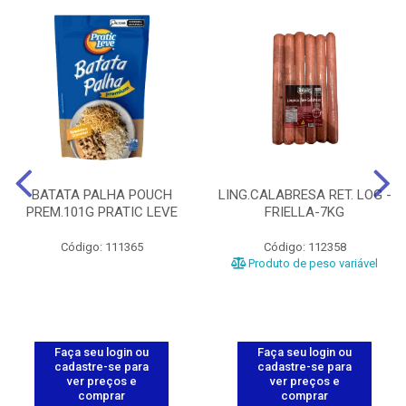
BATATA PALHA POUCH
LING.CALABRESA RET. LOG -
PREM.101G PRATIC LEVE
FRIELLA-7KG
Código: 111365
Código: 112358
Produto de peso variável
Faça seu login ou
Faça seu login ou
cadastre-se para
cadastre-se para
ver preços e
ver preços e
comprar
comprar