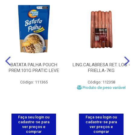
BATATA PALHA POUCH
LING.CALABRESA RET. LOG -
PREM.101G PRATIC LEVE
FRIELLA-7KG
Código: 111365
Código: 112358
Produto de peso variável
Faça seu login ou
Faça seu login ou
cadastre-se para
cadastre-se para
ver preços e
ver preços e
comprar
comprar