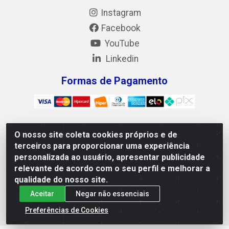
Instagram
Facebook
YouTube
Linkedin
Formas de Pagamento
O nosso site coleta cookies próprios e de
Mix Alimentos LTDA - Quadra Asr Ne 55 (412 Norte), Alameda
terceiros para proporcionar uma experiência
02, S/N - Plano Diretor Norte, Palmas/TO - CEP 77.006-540 -
personalizada ao usuário, apresentar publicidade
CNPJ 05.922.500/0001-02
relevante de acordo com o seu perfil e melhorar a
qualidade do nosso site.
Aceitar
Negar não essenciais
Preferências de Cookies