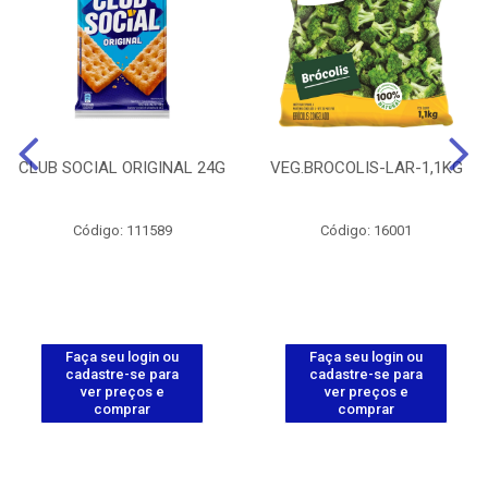
CLUB SOCIAL ORIGINAL 24G
VEG.BROCOLIS-LAR-1,1KG
Código: 111589
Código: 16001
Faça seu login ou
Faça seu login ou
cadastre-se para
cadastre-se para
ver preços e
ver preços e
comprar
comprar