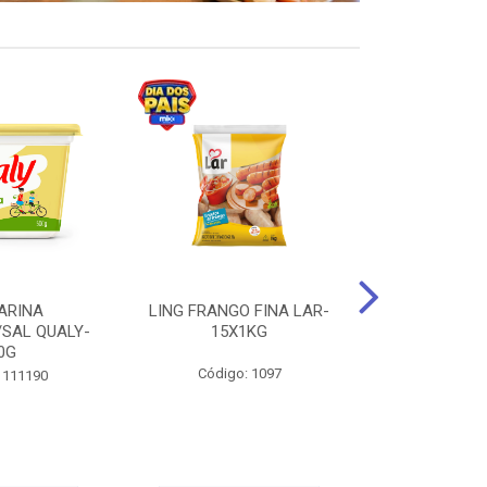
ARINA
LING FRANGO FINA LAR-
SUCO DE UVA
/SAL QUALY-
15X1KG
LARGO 
0G
Código: 1097
Código:
 111190