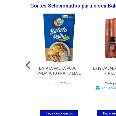
Cortes Selecionados para o seu Ba
NGO GROSSA-
BATATA PALHA POUCH
LING.CALABR
TO-5KG
PREM.101G PRATIC LEVE
-FRIE
o: 5024
Código: 111365
Código
Produto de
u login ou
Faça seu login ou
Faça seu