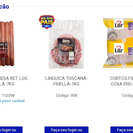
lcão
ESA RET. LOG
LINGUICA TOSCANA-
CORT.CG.FI
LLA-7KG
FRIELLA-1KG
COXA ENV.
: 112358
Código: 958
Códig
 peso variável
 login ou
Faça seu login ou
Faça seu