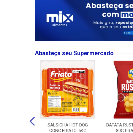
Abasteça seu Supermercado
MPO LARGO
SALSICHA HOT DOG
BATATA RUS
 ROSE 750ML
CONG.FRIATO-5KG
80G PRA