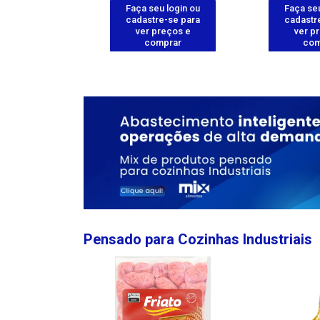
u login ou
Faça seu login ou
Faça seu
e-se para
cadastre-se para
cadastr
reços e
ver preços e
ver p
mprar
comprar
com
Pensado para Cozinhas Industriais