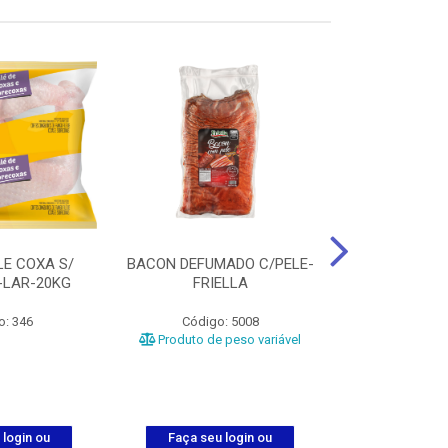
LE COXA S/
BACON DEFUMADO C/PELE-
FILE PEITO
-LAR-20KG
FRIELLA
FRIAT
o: 346
Código: 5008
Código
Produto de peso variável
 login ou
Faça seu login ou
Faça seu 