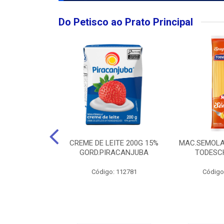
Do Petisco ao Prato Principal
O LARGO BRUT
CREME DE LEITE 200G 15%
MAC.SEMOLA
50ML
GORD.PIRACANJUBA
TODESCH
: 111989
Código: 112781
Código