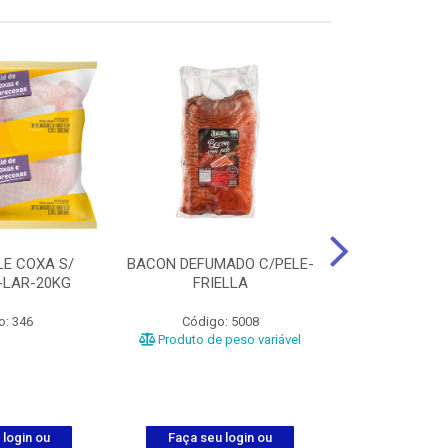
LE COXA S/
BACON DEFUMADO C/PELE-
FILE PEITO
-LAR-20KG
FRIELLA
FRIAT
o: 346
Código: 5008
Código
Produto de peso variável
 login ou
Faça seu login ou
Faça seu 