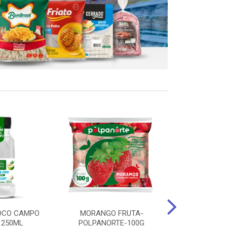
OCO CAMPO
MORANGO FRUTA-
STEAK FRANGO
 250ML
POLPANORTE-100G