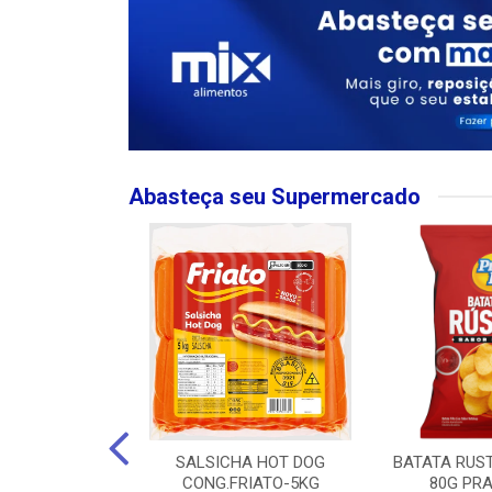
Abasteça seu Supermercado
MPO LARGO
SALSICHA HOT DOG
BATATA RUS
 ROSE 750ML
CONG.FRIATO-5KG
80G PRA