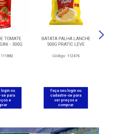
DE TOMATE
BATATA PALHA LANCHE
CORT.CG.FI
GINI - 300G
500G PRATIC LEVE
COXA ENV.
 111882
Código: 112476
Código
 login ou
Faça seu login ou
Faça seu 
-se para
cadastre-se para
cadastre
eços e
ver preços e
ver pr
prar
comprar
comp