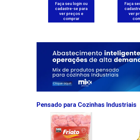
u login ou
Faça seu login ou
Faça seu
e-se para
cadastre-se para
cadastr
reços e
ver preços e
ver p
mprar
comprar
com
Pensado para Cozinhas Industriais