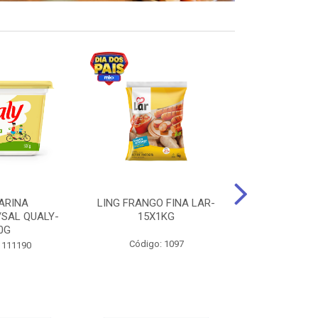
ARINA
LING FRANGO FINA LAR-
SUCO DE UVA
/SAL QUALY-
15X1KG
LARGO 
0G
Código: 1097
Código:
 111190