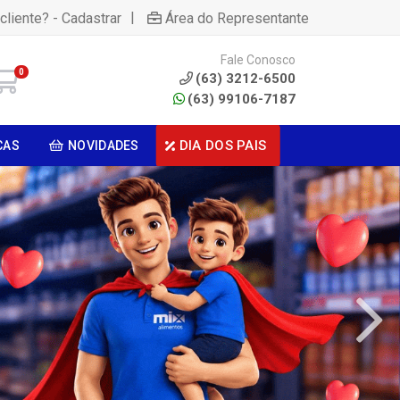
|
cliente? - Cadastrar
Área do Representante
Fale Conosco
0
(63) 3212-6500
(63) 99106-7187
DIA DOS PAIS
CAS
NOVIDADES