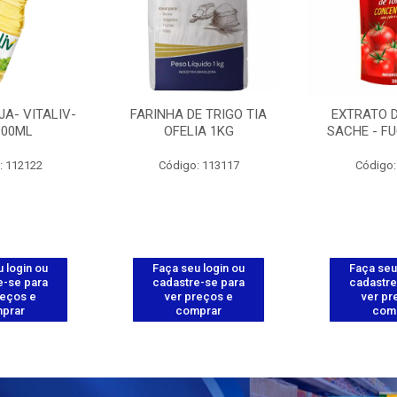
JA- VITALIV-
FARINHA DE TRIGO TIA
EXTRATO 
900ML
OFELIA 1KG
SACHE - FU
: 112122
Código: 113117
Código:
 login ou
Faça seu login ou
Faça seu
e-se para
cadastre-se para
cadastre
reços e
ver preços e
ver pr
prar
comprar
com