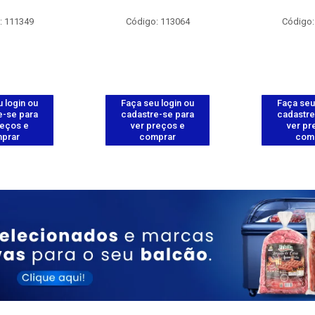
: 111349
Código: 113064
Código:
 login ou
Faça seu login ou
Faça seu
e-se para
cadastre-se para
cadastre
reços e
ver preços e
ver pr
prar
comprar
com