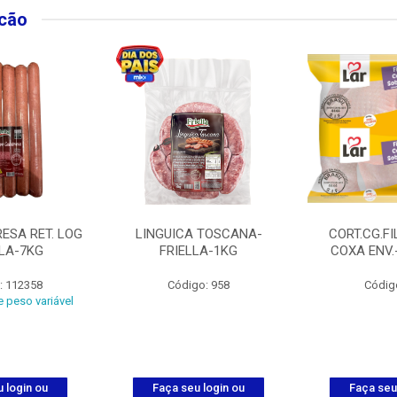
lcão
ESA RET. LOG
LINGUICA TOSCANA-
CORT.CG.FI
LLA-7KG
FRIELLA-1KG
COXA ENV.
: 112358
Código: 958
Códig
 peso variável
 login ou
Faça seu login ou
Faça seu