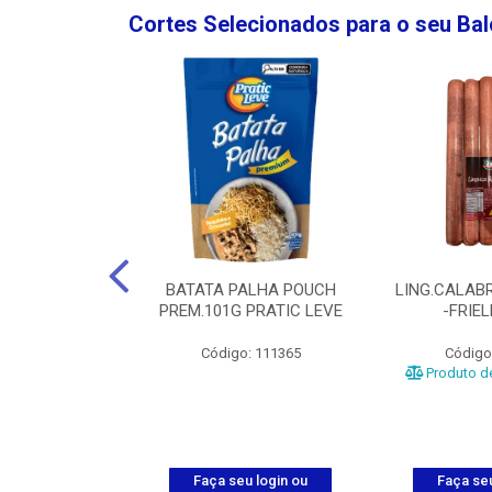
Cortes Selecionados para o seu Ba
NGO GROSSA-
BATATA PALHA POUCH
LING.CALABR
TO-5KG
PREM.101G PRATIC LEVE
-FRIE
o: 5024
Código: 111365
Código
Produto de
u login ou
Faça seu login ou
Faça seu