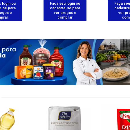
 login ou
Faça seu login ou
Faça seu
e-se para
cadastre-se para
cadastre
reços e
ver preços e
ver pr
prar
comprar
com