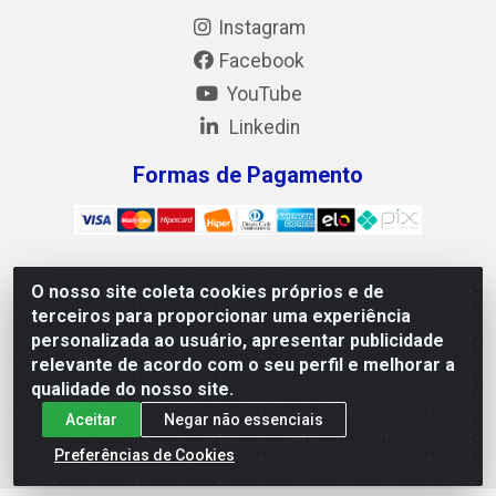
Instagram
Facebook
YouTube
Linkedin
Formas de Pagamento
O nosso site coleta cookies próprios e de
Mix Alimentos LTDA - Quadra Asr Ne 55 (412 Norte), Alameda
terceiros para proporcionar uma experiência
02, S/N - Plano Diretor Norte, Palmas/TO - CEP 77.006-540 -
personalizada ao usuário, apresentar publicidade
CNPJ 05.922.500/0001-02
relevante de acordo com o seu perfil e melhorar a
qualidade do nosso site.
Aceitar
Negar não essenciais
Preferências de Cookies