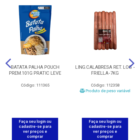
BATATA PALHA POUCH
LING.CALABRESA RET. LOG -
PREM.101G PRATIC LEVE
FRIELLA-7KG
Código: 111365
Código: 112358
Produto de peso variável
Faça seu login ou
Faça seu login ou
cadastre-se para
cadastre-se para
ver preços e
ver preços e
comprar
comprar