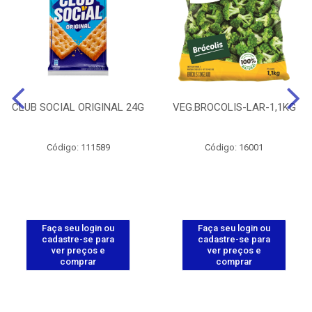
CLUB SOCIAL ORIGINAL 24G
VEG.BROCOLIS-LAR-1,1KG
Código: 111589
Código: 16001
Faça seu login ou
Faça seu login ou
cadastre-se para
cadastre-se para
ver preços e
ver preços e
comprar
comprar