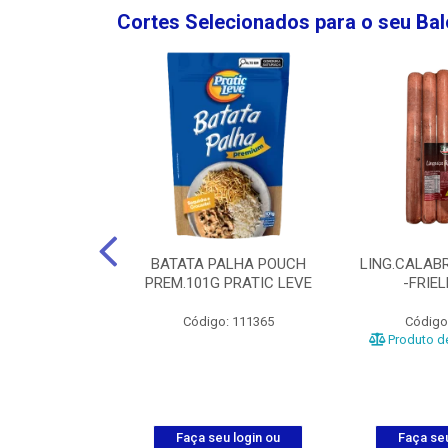
Cortes Selecionados para o seu Ba
NGO GROSSA-
BATATA PALHA POUCH
LING.CALABR
TO-5KG
PREM.101G PRATIC LEVE
-FRIE
o: 5024
Código: 111365
Código
Produto de
u login ou
Faça seu login ou
Faça seu