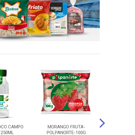
OCO CAMPO
MORANGO FRUTA-
STEAK FRANGO
 250ML
POLPANORTE-100G