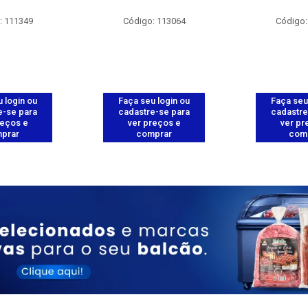
: 111349
Código: 113064
Código:
 login ou
Faça seu login ou
Faça seu
e-se para
cadastre-se para
cadastre
reços e
ver preços e
ver pr
prar
comprar
com