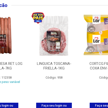
lcão
ESA RET. LOG
LINGUICA TOSCANA-
CORT.CG.FI
LLA-7KG
FRIELLA-1KG
COXA ENV.
: 112358
Código: 958
Códig
 peso variável
 login ou
Faça seu login ou
Faça seu