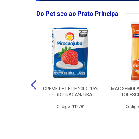
Do Petisco ao Prato Principal
O LARGO BRUT
CREME DE LEITE 200G 15%
MAC.SEMOLA
50ML
GORD.PIRACANJUBA
TODESCH
: 111989
Código: 112781
Código