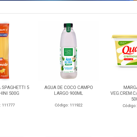
 SPAGHETTI 5
AGUA DE COCO CAMPO
MARG
INI 500G
LARGO 900ML
VEG.CREM.C
50
: 111777
Código: 111922
Código: