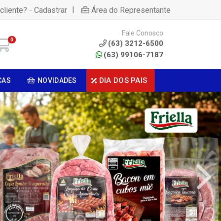
|
cliente? - Cadastrar
Área do Representante
Fale Conosco
0
(63) 3212-6500
(63) 99106-7187
DIA DOS PAIS
CAS
NOVIDADES