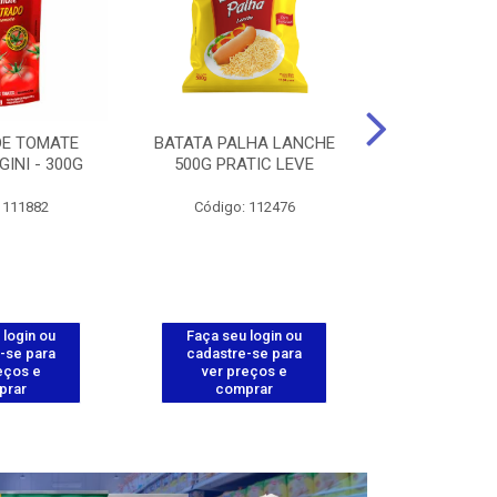
DE TOMATE
BATATA PALHA LANCHE
CORT.CG.FI
GINI - 300G
500G PRATIC LEVE
COXA ENV.
 111882
Código: 112476
Código
 login ou
Faça seu login ou
Faça seu 
-se para
cadastre-se para
cadastre
eços e
ver preços e
ver pr
prar
comprar
comp