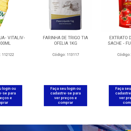
JA- VITALIV-
FARINHA DE TRIGO TIA
EXTRATO 
900ML
OFELIA 1KG
SACHE - FU
: 112122
Código: 113117
Código:
 login ou
Faça seu login ou
Faça seu
e-se para
cadastre-se para
cadastre
reços e
ver preços e
ver pr
prar
comprar
com