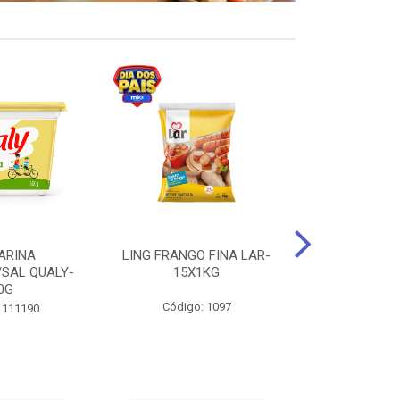
ARINA
LING FRANGO FINA LAR-
SUCO DE UVA
/SAL QUALY-
15X1KG
LARGO 
0G
Código: 1097
Código:
 111190