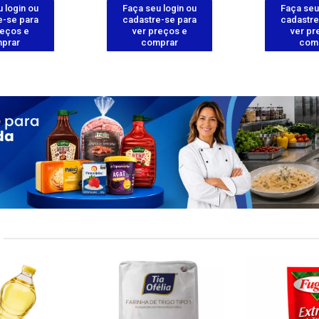
 login ou
Faça seu login ou
Faça seu
e-se para
cadastre-se para
cadastre
reços e
ver preços e
ver pr
prar
comprar
com