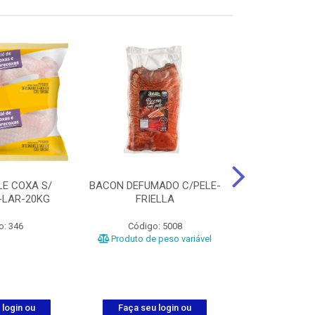
LE COXA S/
BACON DEFUMADO C/PELE-
FILE PEITO
-LAR-20KG
FRIELLA
FRIAT
o: 346
Código: 5008
Código
Produto de peso variável
 login ou
Faça seu login ou
Faça seu 