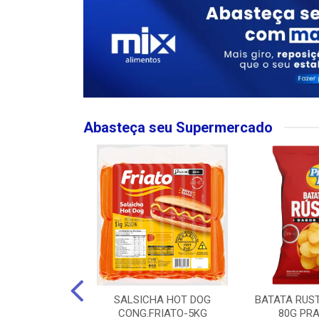
Abasteça seu Supermercado
MPO LARGO
SALSICHA HOT DOG
BATATA RUS
 ROSE 750ML
CONG.FRIATO-5KG
80G PRA