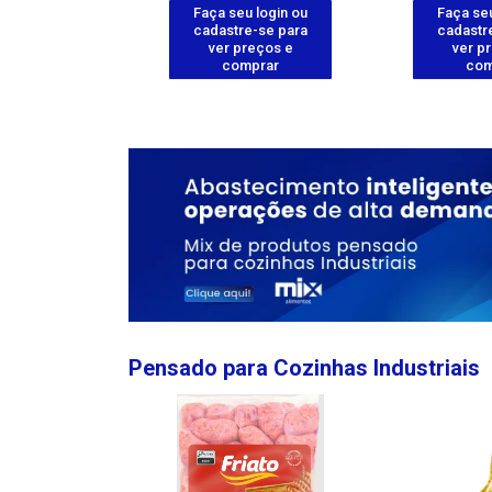
u login ou
Faça seu login ou
Faça seu
e-se para
cadastre-se para
cadastr
reços e
ver preços e
ver p
mprar
comprar
com
Pensado para Cozinhas Industriais