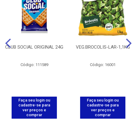
CLUB SOCIAL ORIGINAL 24G
VEG.BROCOLIS-LAR-1,1KG
Código: 111589
Código: 16001
Faça seu login ou
Faça seu login ou
cadastre-se para
cadastre-se para
ver preços e
ver preços e
comprar
comprar