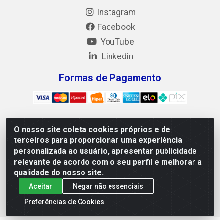
Instagram
Facebook
YouTube
Linkedin
Formas de Pagamento
O nosso site coleta cookies próprios e de
Mix Alimentos LTDA - Quadra Asr Ne 55 (412 Norte), Alameda
terceiros para proporcionar uma experiência
02, S/N - Plano Diretor Norte, Palmas/TO - CEP 77.006-540 -
personalizada ao usuário, apresentar publicidade
CNPJ 05.922.500/0001-02
relevante de acordo com o seu perfil e melhorar a
qualidade do nosso site.
Aceitar
Negar não essenciais
Preferências de Cookies