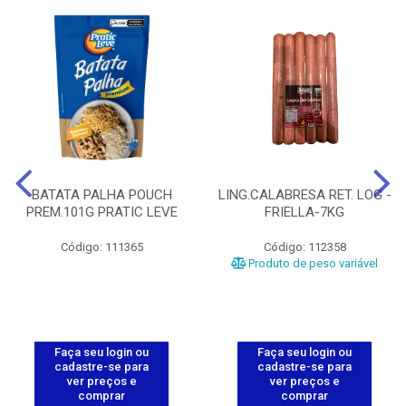
BATATA PALHA POUCH
LING.CALABRESA RET. LOG -
PREM.101G PRATIC LEVE
FRIELLA-7KG
Código: 111365
Código: 112358
Produto de peso variável
Faça seu login ou
Faça seu login ou
cadastre-se para
cadastre-se para
ver preços e
ver preços e
comprar
comprar