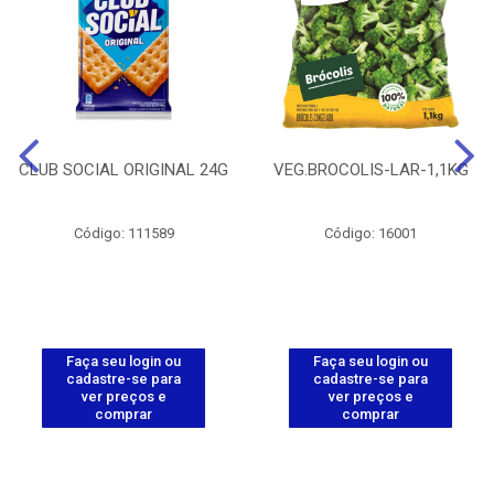
CLUB SOCIAL ORIGINAL 24G
VEG.BROCOLIS-LAR-1,1KG
Código: 111589
Código: 16001
Faça seu login ou
Faça seu login ou
cadastre-se para
cadastre-se para
ver preços e
ver preços e
comprar
comprar