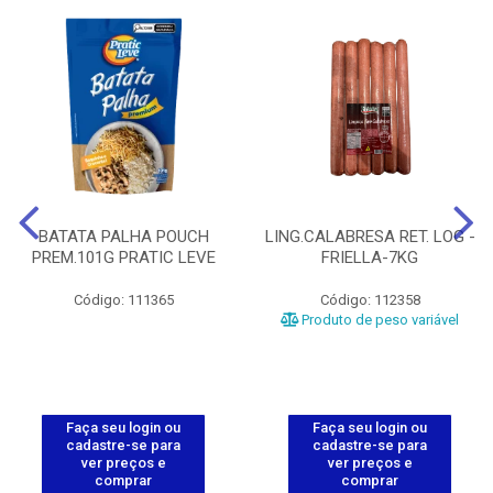
BATATA PALHA POUCH
LING.CALABRESA RET. LOG -
PREM.101G PRATIC LEVE
FRIELLA-7KG
Código: 111365
Código: 112358
Produto de peso variável
Faça seu login ou
Faça seu login ou
cadastre-se para
cadastre-se para
ver preços e
ver preços e
comprar
comprar