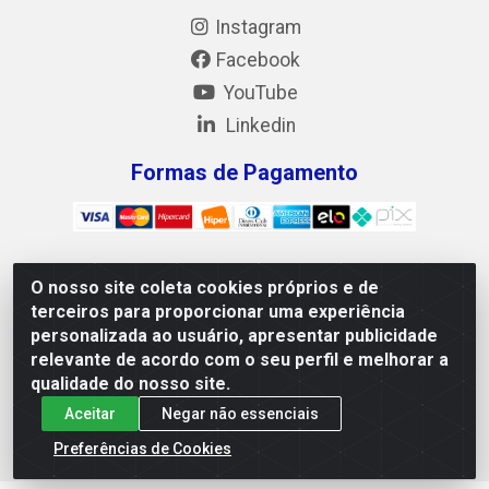
Instagram
Facebook
YouTube
Linkedin
Formas de Pagamento
O nosso site coleta cookies próprios e de
Mix Alimentos LTDA - Quadra Asr Ne 55 (412 Norte), Alameda
terceiros para proporcionar uma experiência
02, S/N - Plano Diretor Norte, Palmas/TO - CEP 77.006-540 -
personalizada ao usuário, apresentar publicidade
CNPJ 05.922.500/0001-02
relevante de acordo com o seu perfil e melhorar a
qualidade do nosso site.
Aceitar
Negar não essenciais
Preferências de Cookies