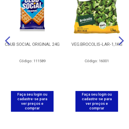
CLUB SOCIAL ORIGINAL 24G
VEG.BROCOLIS-LAR-1,1KG
Código: 111589
Código: 16001
Faça seu login ou
Faça seu login ou
cadastre-se para
cadastre-se para
ver preços e
ver preços e
comprar
comprar