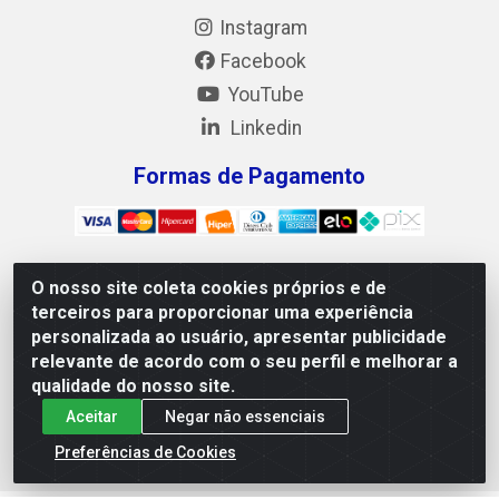
Instagram
Facebook
YouTube
Linkedin
Formas de Pagamento
O nosso site coleta cookies próprios e de
Mix Alimentos LTDA - Quadra Asr Ne 55 (412 Norte), Alameda
terceiros para proporcionar uma experiência
02, S/N - Plano Diretor Norte, Palmas/TO - CEP 77.006-540 -
personalizada ao usuário, apresentar publicidade
CNPJ 05.922.500/0001-02
relevante de acordo com o seu perfil e melhorar a
qualidade do nosso site.
Aceitar
Negar não essenciais
Preferências de Cookies