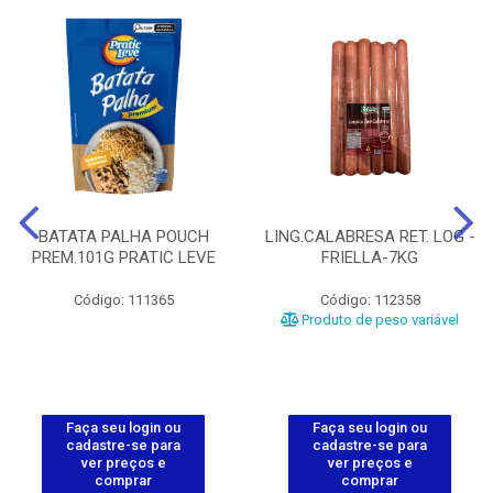
BATATA PALHA POUCH
LING.CALABRESA RET. LOG -
PREM.101G PRATIC LEVE
FRIELLA-7KG
Código: 111365
Código: 112358
Produto de peso variável
Faça seu login ou
Faça seu login ou
cadastre-se para
cadastre-se para
ver preços e
ver preços e
comprar
comprar