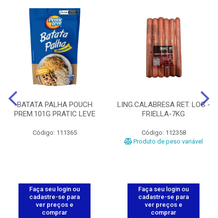
BATATA PALHA POUCH
LING.CALABRESA RET. LOG -
PREM.101G PRATIC LEVE
FRIELLA-7KG
Código: 111365
Código: 112358
Produto de peso variável
Faça seu login ou
Faça seu login ou
cadastre-se para
cadastre-se para
ver preços e
ver preços e
comprar
comprar