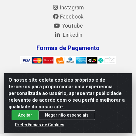
Instagram
Facebook
YouTube
Linkedin
Formas de Pagamento
O nosso site coleta cookies próprios e de
Mix Alimentos LTDA - Quadra Asr Ne 55 (412 Norte), Alameda
terceiros para proporcionar uma experiência
02, S/N - Plano Diretor Norte, Palmas/TO - CEP 77.006-540 -
personalizada ao usuário, apresentar publicidade
CNPJ 05.922.500/0001-02
relevante de acordo com o seu perfil e melhorar a
qualidade do nosso site.
Aceitar
Negar não essenciais
Preferências de Cookies