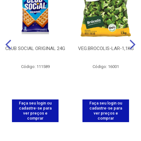
CLUB SOCIAL ORIGINAL 24G
VEG.BROCOLIS-LAR-1,1KG
Código: 111589
Código: 16001
Faça seu login ou
Faça seu login ou
cadastre-se para
cadastre-se para
ver preços e
ver preços e
comprar
comprar