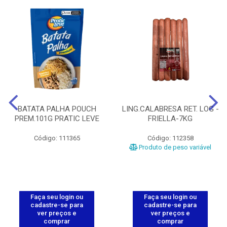
BATATA PALHA POUCH
LING.CALABRESA RET. LOG -
PREM.101G PRATIC LEVE
FRIELLA-7KG
Código: 111365
Código: 112358
Produto de peso variável
Faça seu login ou
Faça seu login ou
cadastre-se para
cadastre-se para
ver preços e
ver preços e
comprar
comprar