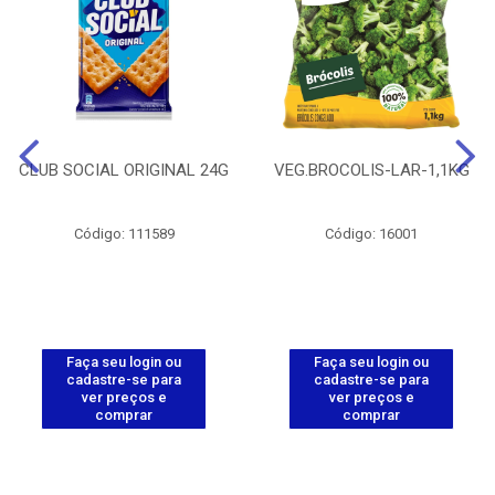
CLUB SOCIAL ORIGINAL 24G
VEG.BROCOLIS-LAR-1,1KG
Código: 111589
Código: 16001
Faça seu login ou
Faça seu login ou
cadastre-se para
cadastre-se para
ver preços e
ver preços e
comprar
comprar