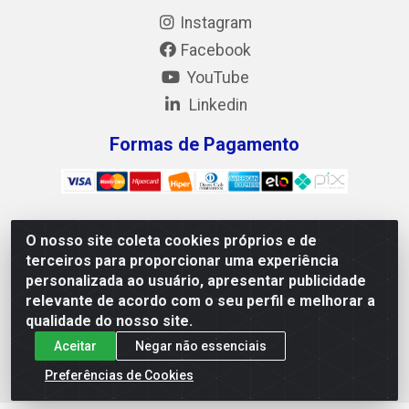
Instagram
Facebook
YouTube
Linkedin
Formas de Pagamento
O nosso site coleta cookies próprios e de
Mix Alimentos LTDA - Quadra Asr Ne 55 (412 Norte), Alameda
terceiros para proporcionar uma experiência
02, S/N - Plano Diretor Norte, Palmas/TO - CEP 77.006-540 -
personalizada ao usuário, apresentar publicidade
CNPJ 05.922.500/0001-02
relevante de acordo com o seu perfil e melhorar a
qualidade do nosso site.
Aceitar
Negar não essenciais
Preferências de Cookies