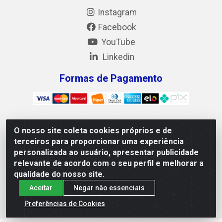
Instagram
Facebook
YouTube
Linkedin
Formas de Pagamento
O nosso site coleta cookies próprios e de
Mix Alimentos LTDA - Quadra Asr Ne 55 (412 Norte), Alameda
terceiros para proporcionar uma experiência
02, S/N - Plano Diretor Norte, Palmas/TO - CEP 77.006-540 -
personalizada ao usuário, apresentar publicidade
CNPJ 05.922.500/0001-02
relevante de acordo com o seu perfil e melhorar a
qualidade do nosso site.
Aceitar
Negar não essenciais
Preferências de Cookies