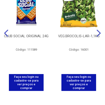
CLUB SOCIAL ORIGINAL 24G
VEG.BROCOLIS-LAR-1,1KG
Código: 111589
Código: 16001
Faça seu login ou
Faça seu login ou
cadastre-se para
cadastre-se para
ver preços e
ver preços e
comprar
comprar