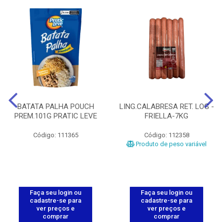
BATATA PALHA POUCH
LING.CALABRESA RET. LOG -
PREM.101G PRATIC LEVE
FRIELLA-7KG
Código: 111365
Código: 112358
Produto de peso variável
Faça seu login ou
Faça seu login ou
cadastre-se para
cadastre-se para
ver preços e
ver preços e
comprar
comprar