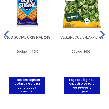
CLUB SOCIAL ORIGINAL 24G
VEG.BROCOLIS-LAR-1,1KG
Código: 111589
Código: 16001
Faça seu login ou
Faça seu login ou
cadastre-se para
cadastre-se para
ver preços e
ver preços e
comprar
comprar