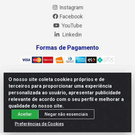
Instagram
Facebook
YouTube
Linkedin
Formas de Pagamento
O nosso site coleta cookies próprios e de
Mix Alimentos LTDA - Quadra Asr Ne 55 (412 Norte), Alameda
terceiros para proporcionar uma experiência
02, S/N - Plano Diretor Norte, Palmas/TO - CEP 77.006-540 -
personalizada ao usuário, apresentar publicidade
CNPJ 05.922.500/0001-02
relevante de acordo com o seu perfil e melhorar a
qualidade do nosso site.
Aceitar
Negar não essenciais
Preferências de Cookies