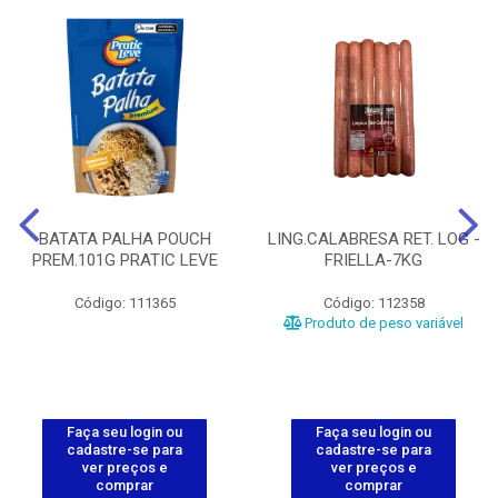
BATATA PALHA POUCH
LING.CALABRESA RET. LOG -
PREM.101G PRATIC LEVE
FRIELLA-7KG
Código: 111365
Código: 112358
Produto de peso variável
Faça seu login ou
Faça seu login ou
cadastre-se para
cadastre-se para
ver preços e
ver preços e
comprar
comprar