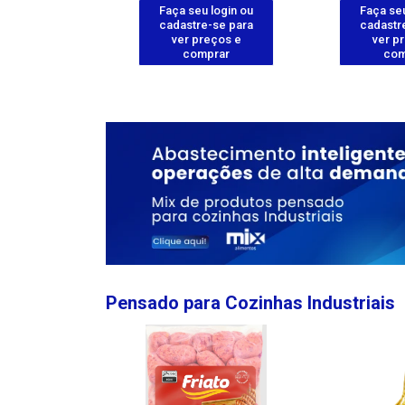
u login ou
Faça seu login ou
Faça seu
e-se para
cadastre-se para
cadastr
reços e
ver preços e
ver p
mprar
comprar
com
Pensado para Cozinhas Industriais