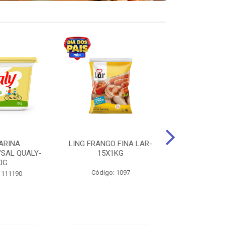
ARINA
LING FRANGO FINA LAR-
SUCO DE UVA
/SAL QUALY-
15X1KG
LARGO 
0G
Código: 1097
Código:
 111190