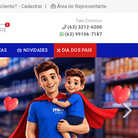
|
cliente? - Cadastrar
Área do Representante
Fale Conosco
0
(63) 3212-6500
(63) 99106-7187
DIA DOS PAIS
CAS
NOVIDADES