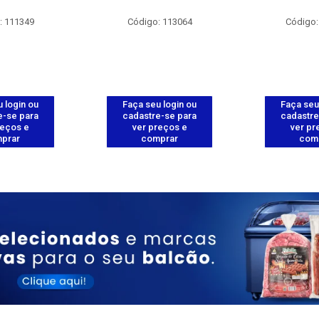
: 111349
Código: 113064
Código:
 login ou
Faça seu login ou
Faça seu
e-se para
cadastre-se para
cadastre
reços e
ver preços e
ver pr
prar
comprar
com