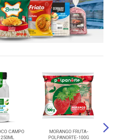
OCO CAMPO
MORANGO FRUTA-
STEAK FRANGO
 250ML
POLPANORTE-100G