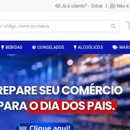
|
Já é cliente? - Entrar
Não é 
BEBIDAS
CONGELADOS
ALCOÓLICOS
MAR