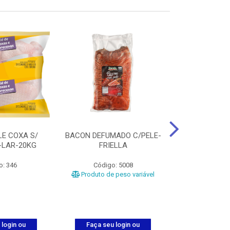
LE COXA S/
BACON DEFUMADO C/PELE-
FILE PEITO
-LAR-20KG
FRIELLA
FRIAT
o: 346
Código: 5008
Código
Produto de peso variável
 login ou
Faça seu login ou
Faça seu 