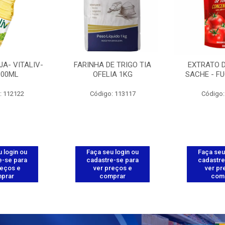
JA- VITALIV-
FARINHA DE TRIGO TIA
EXTRATO 
900ML
OFELIA 1KG
SACHE - FU
: 112122
Código: 113117
Código:
 login ou
Faça seu login ou
Faça seu
e-se para
cadastre-se para
cadastre
reços e
ver preços e
ver pr
prar
comprar
com