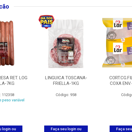
lcão
ESA RET. LOG
LINGUICA TOSCANA-
CORT.CG.FI
LLA-7KG
FRIELLA-1KG
COXA ENV.
: 112358
Código: 958
Códig
 peso variável
 login ou
Faça seu login ou
Faça seu