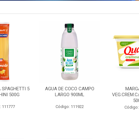
 SPAGHETTI 5
AGUA DE COCO CAMPO
MARG
INI 500G
LARGO 900ML
VEG.CREM.C
50
: 111777
Código: 111922
Código: