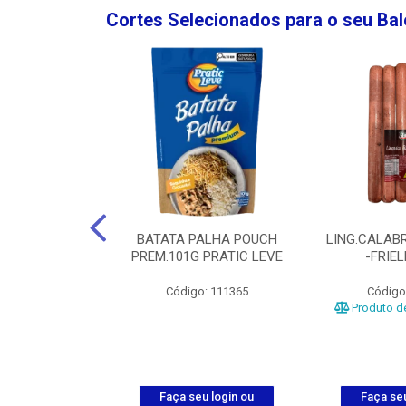
Cortes Selecionados para o seu Ba
NGO GROSSA-
BATATA PALHA POUCH
LING.CALABR
TO-5KG
PREM.101G PRATIC LEVE
-FRIE
o: 5024
Código: 111365
Código
Produto de
u login ou
Faça seu login ou
Faça seu