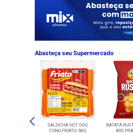
Abasteça seu Supermercado
MPO LARGO
SALSICHA HOT DOG
BATATA RUS
 ROSE 750ML
CONG.FRIATO-5KG
80G PRA