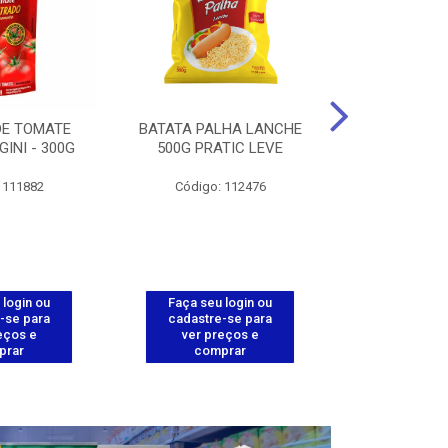
DE TOMATE
BATATA PALHA LANCHE
CORT.CG.FI
GINI - 300G
500G PRATIC LEVE
COXA ENV.
 111882
Código: 112476
Código
 login ou
Faça seu login ou
Faça seu 
-se para
cadastre-se para
cadastre
eços e
ver preços e
ver pr
prar
comprar
comp