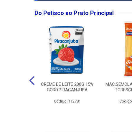
Do Petisco ao Prato Principal
O LARGO BRUT
CREME DE LEITE 200G 15%
MAC.SEMOLA
50ML
GORD.PIRACANJUBA
TODESCH
: 111989
Código: 112781
Código