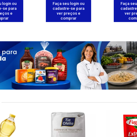
 login ou
Faça seu login ou
Faça seu
e-se para
cadastre-se para
cadastre
reços e
ver preços e
ver pr
prar
comprar
com