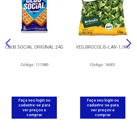
CLUB SOCIAL ORIGINAL 24G
VEG.BROCOLIS-LAR-1,1KG
Código: 111589
Código: 16001
Faça seu login ou
Faça seu login ou
cadastre-se para
cadastre-se para
ver preços e
ver preços e
comprar
comprar