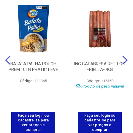
BATATA PALHA POUCH
LING.CALABRESA RET. LOG -
PREM.101G PRATIC LEVE
FRIELLA-7KG
Código: 111365
Código: 112358
Produto de peso variável
Faça seu login ou
Faça seu login ou
cadastre-se para
cadastre-se para
ver preços e
ver preços e
comprar
comprar