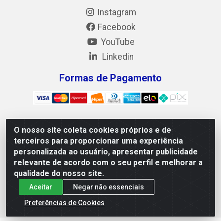
Instagram
Facebook
YouTube
Linkedin
Formas de Pagamento
O nosso site coleta cookies próprios e de
Mix Alimentos LTDA - Quadra Asr Ne 55 (412 Norte), Alameda
terceiros para proporcionar uma experiência
02, S/N - Plano Diretor Norte, Palmas/TO - CEP 77.006-540 -
personalizada ao usuário, apresentar publicidade
CNPJ 05.922.500/0001-02
relevante de acordo com o seu perfil e melhorar a
qualidade do nosso site.
Aceitar
Negar não essenciais
Preferências de Cookies