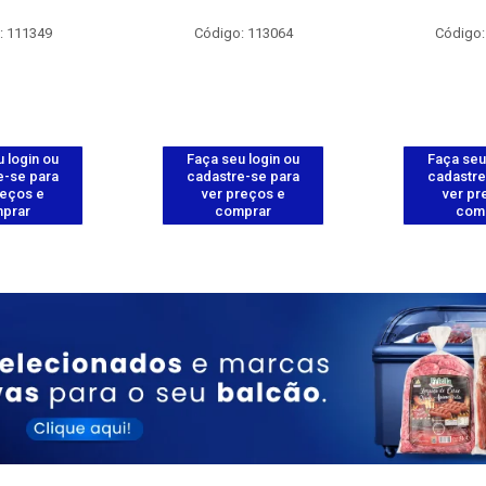
: 111349
Código: 113064
Código:
 login ou
Faça seu login ou
Faça seu
e-se para
cadastre-se para
cadastre
reços e
ver preços e
ver pr
prar
comprar
com