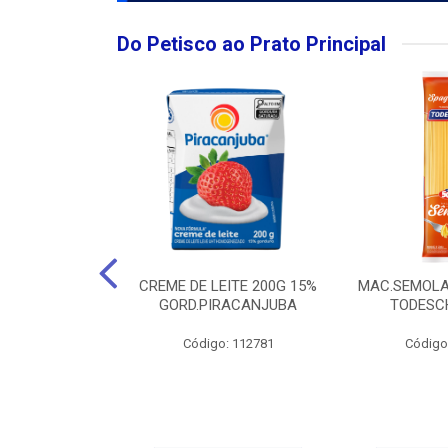
Do Petisco ao Prato Principal
O LARGO BRUT
CREME DE LEITE 200G 15%
MAC.SEMOLA
50ML
GORD.PIRACANJUBA
TODESCH
: 111989
Código: 112781
Código