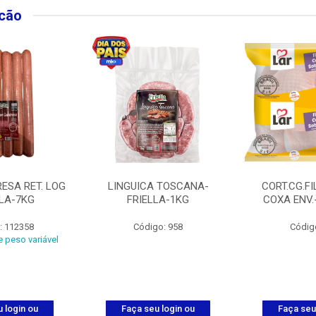
lcão
ESA RET. LOG
LINGUICA TOSCANA-
CORT.CG.FI
LLA-7KG
FRIELLA-1KG
COXA ENV.
: 112358
Código: 958
Códig
 peso variável
 login ou
Faça seu login ou
Faça seu