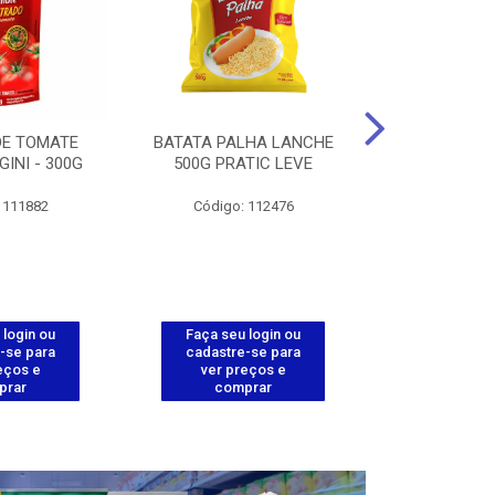
DE TOMATE
BATATA PALHA LANCHE
CORT.CG.FI
GINI - 300G
500G PRATIC LEVE
COXA ENV.
 111882
Código: 112476
Código
 login ou
Faça seu login ou
Faça seu 
-se para
cadastre-se para
cadastre
eços e
ver preços e
ver pr
prar
comprar
comp