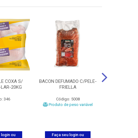
LE COXA S/
BACON DEFUMADO C/PELE-
FILE PEITO
-LAR-20KG
FRIELLA
FRIAT
o: 346
Código: 5008
Código
Produto de peso variável
 login ou
Faça seu login ou
Faça seu 