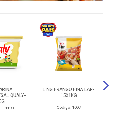
ARINA
LING FRANGO FINA LAR-
SUCO DE UVA
/SAL QUALY-
15X1KG
LARGO 
0G
Código: 1097
Código:
 111190