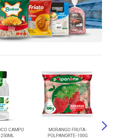
OCO CAMPO
MORANGO FRUTA-
STEAK FRANGO
 250ML
POLPANORTE-100G