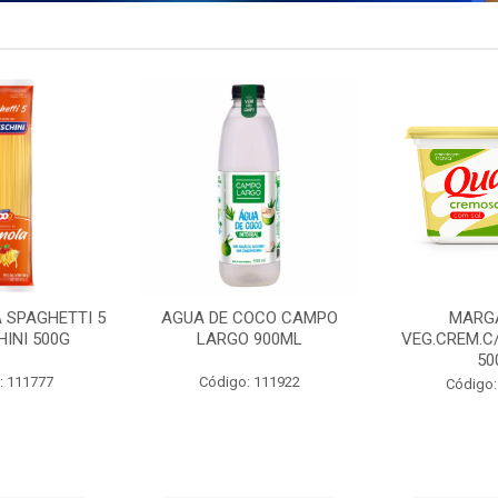
 SPAGHETTI 5
AGUA DE COCO CAMPO
MARG
INI 500G
LARGO 900ML
VEG.CREM.C
50
: 111777
Código: 111922
Código: