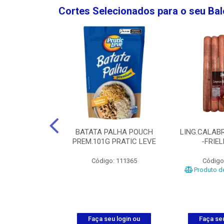
Cortes Selecionados para o seu Ba
NGO GROSSA-
BATATA PALHA POUCH
LING.CALABR
TO-5KG
PREM.101G PRATIC LEVE
-FRIE
o: 5024
Código: 111365
Código
Produto de
u login ou
Faça seu login ou
Faça seu