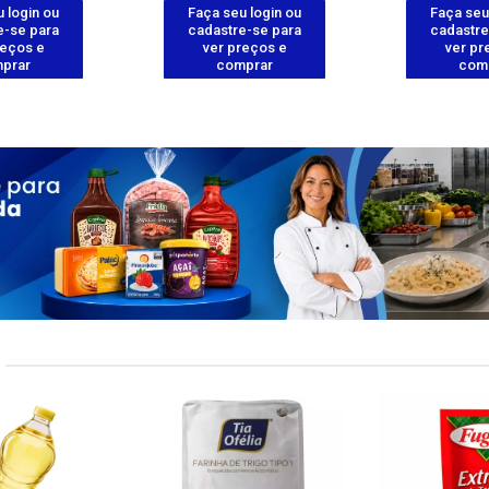
 login ou
Faça seu login ou
Faça seu
e-se para
cadastre-se para
cadastre
reços e
ver preços e
ver pr
prar
comprar
com