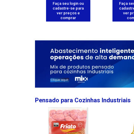
u login ou
Faça seu login ou
Faça seu
e-se para
cadastre-se para
cadastr
reços e
ver preços e
ver p
mprar
comprar
com
Pensado para Cozinhas Industriais