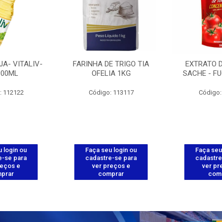
JA- VITALIV-
FARINHA DE TRIGO TIA
EXTRATO 
900ML
OFELIA 1KG
SACHE - FU
: 112122
Código: 113117
Código:
 login ou
Faça seu login ou
Faça seu
e-se para
cadastre-se para
cadastre
reços e
ver preços e
ver pr
prar
comprar
com