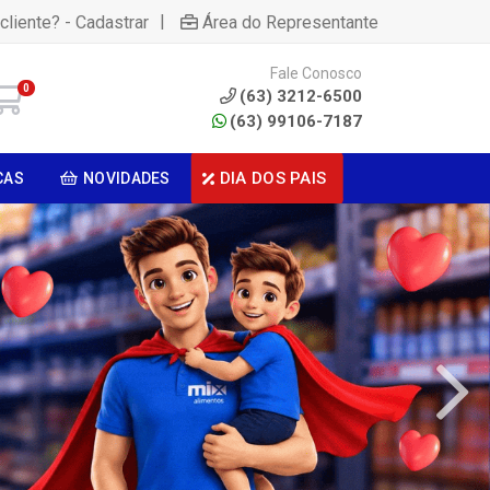
|
cliente? - Cadastrar
Área do Representante
Fale Conosco
0
(63) 3212-6500
(63) 99106-7187
DIA DOS PAIS
CAS
NOVIDADES