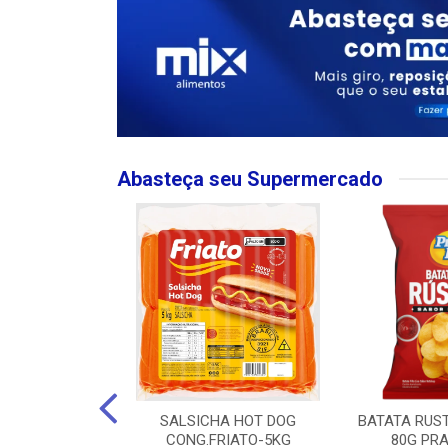
Abasteça seu Supermercado
MPO LARGO
SALSICHA HOT DOG
BATATA RUS
 ROSE 750ML
CONG.FRIATO-5KG
80G PRA