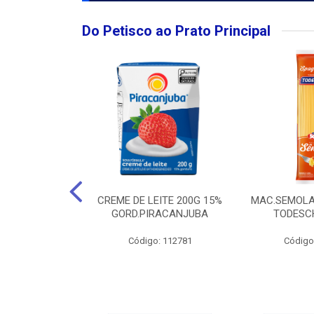
Do Petisco ao Prato Principal
O LARGO BRUT
CREME DE LEITE 200G 15%
MAC.SEMOLA
50ML
GORD.PIRACANJUBA
TODESCH
: 111989
Código: 112781
Código