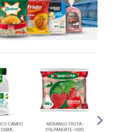
OCO CAMPO
MORANGO FRUTA-
STEAK FRANGO
 250ML
POLPANORTE-100G