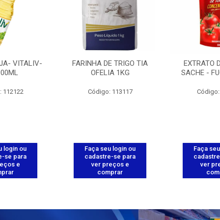
JA- VITALIV-
FARINHA DE TRIGO TIA
EXTRATO 
900ML
OFELIA 1KG
SACHE - FU
: 112122
Código: 113117
Código:
 login ou
Faça seu login ou
Faça seu
e-se para
cadastre-se para
cadastre
reços e
ver preços e
ver pr
prar
comprar
com