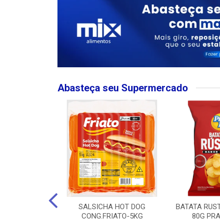
Abasteça seu Supermercado
MPO LARGO
SALSICHA HOT DOG
BATATA RUS
 ROSE 750ML
CONG.FRIATO-5KG
80G PRA