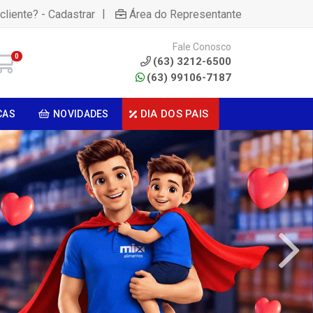
|
cliente? - Cadastrar
Área do Representante
Fale Conosco
0
(63) 3212-6500
(63) 99106-7187
DIA DOS PAIS
CAS
NOVIDADES