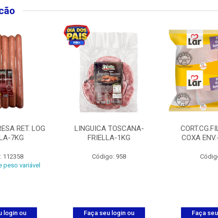
lcão
ESA RET. LOG
LINGUICA TOSCANA-
CORT.CG.FI
LLA-7KG
FRIELLA-1KG
COXA ENV.
: 112358
Código: 958
Códig
 peso variável
 login ou
Faça seu login ou
Faça seu