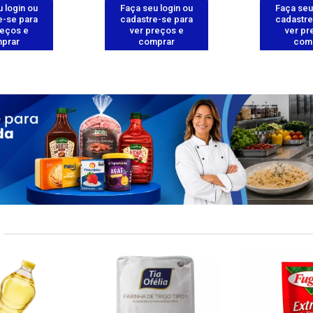
 login ou
Faça seu login ou
Faça seu
e-se para
cadastre-se para
cadastre
reços e
ver preços e
ver pr
prar
comprar
com