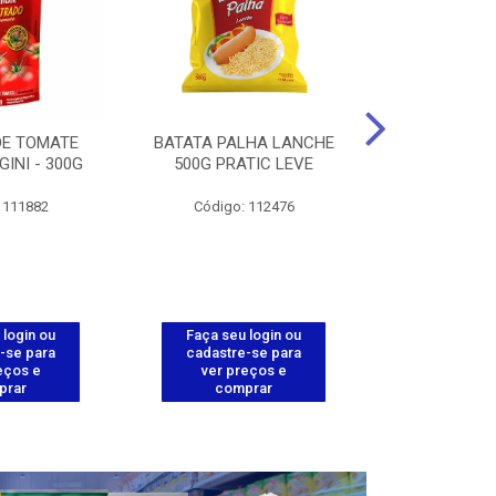
DE TOMATE
BATATA PALHA LANCHE
CORT.CG.FI
GINI - 300G
500G PRATIC LEVE
COXA ENV.
 111882
Código: 112476
Código
 login ou
Faça seu login ou
Faça seu 
-se para
cadastre-se para
cadastre
eços e
ver preços e
ver pr
prar
comprar
comp