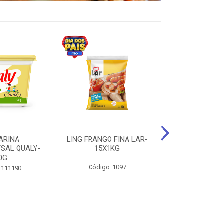
ARINA
LING FRANGO FINA LAR-
SUCO DE UVA
/SAL QUALY-
15X1KG
LARGO 
0G
Código: 1097
Código:
 111190