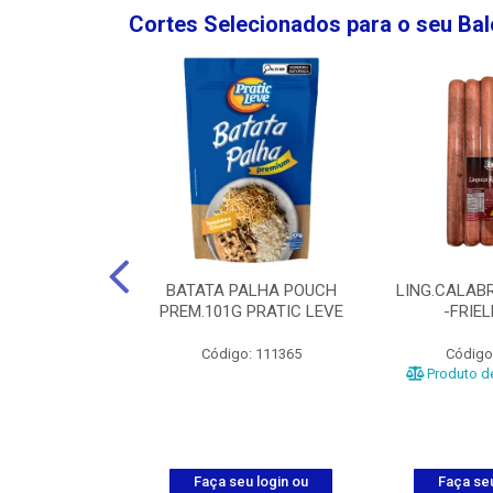
Cortes Selecionados para o seu Ba
NGO GROSSA-
BATATA PALHA POUCH
LING.CALABR
TO-5KG
PREM.101G PRATIC LEVE
-FRIE
o: 5024
Código: 111365
Código
Produto de
u login ou
Faça seu login ou
Faça seu