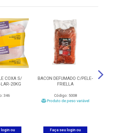
LE COXA S/
BACON DEFUMADO C/PELE-
FILE PEITO
-LAR-20KG
FRIELLA
FRIAT
o: 346
Código: 5008
Código
Produto de peso variável
 login ou
Faça seu login ou
Faça seu 