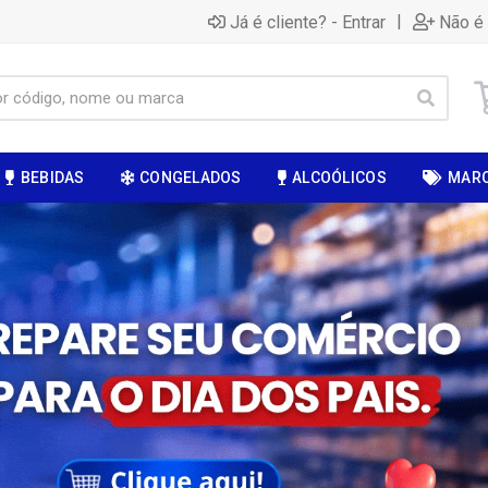
|
Já é cliente? - Entrar
Não é 
BEBIDAS
CONGELADOS
ALCOÓLICOS
MAR