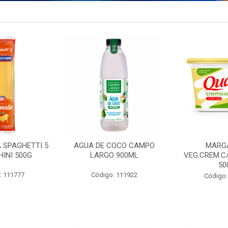
 SPAGHETTI 5
AGUA DE COCO CAMPO
MARG
INI 500G
LARGO 900ML
VEG.CREM.C
50
: 111777
Código: 111922
Código: