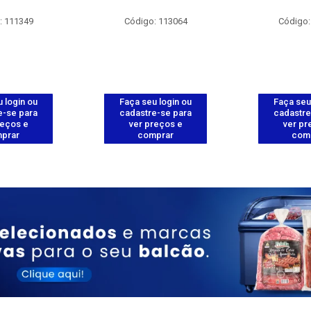
: 111349
Código: 113064
Código:
 login ou
Faça seu login ou
Faça seu
e-se para
cadastre-se para
cadastre
reços e
ver preços e
ver pr
prar
comprar
com