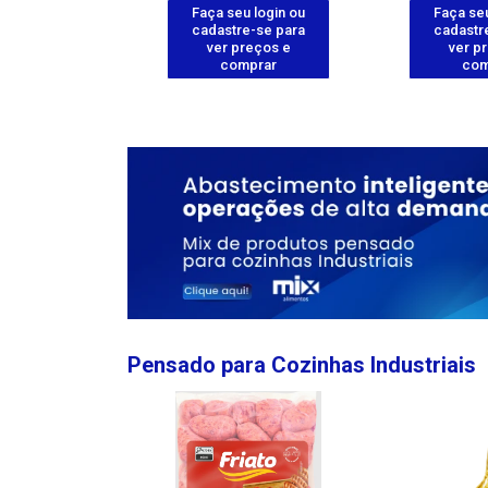
u login ou
Faça seu login ou
Faça seu
e-se para
cadastre-se para
cadastr
reços e
ver preços e
ver p
mprar
comprar
com
Pensado para Cozinhas Industriais