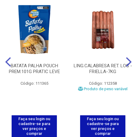
BATATA PALHA POUCH
LING.CALABRESA RET. LOG -
PREM.101G PRATIC LEVE
FRIELLA-7KG
Código: 111365
Código: 112358
Produto de peso variável
Faça seu login ou
Faça seu login ou
cadastre-se para
cadastre-se para
ver preços e
ver preços e
comprar
comprar