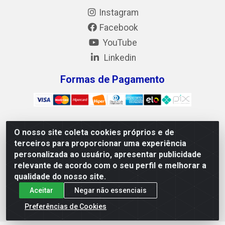
Instagram
Facebook
YouTube
Linkedin
Formas de Pagamento
O nosso site coleta cookies próprios e de
Mix Alimentos LTDA - Quadra Asr Ne 55 (412 Norte), Alameda
terceiros para proporcionar uma experiência
02, S/N - Plano Diretor Norte, Palmas/TO - CEP 77.006-540 -
personalizada ao usuário, apresentar publicidade
CNPJ 05.922.500/0001-02
relevante de acordo com o seu perfil e melhorar a
qualidade do nosso site.
Aceitar
Negar não essenciais
Preferências de Cookies