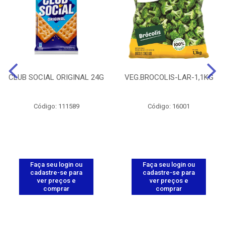
CLUB SOCIAL ORIGINAL 24G
VEG.BROCOLIS-LAR-1,1KG
Código: 111589
Código: 16001
Faça seu login ou
Faça seu login ou
cadastre-se para
cadastre-se para
ver preços e
ver preços e
comprar
comprar