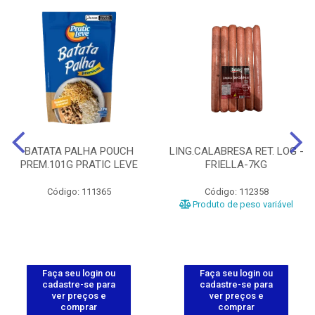
BATATA PALHA POUCH
LING.CALABRESA RET. LOG -
PREM.101G PRATIC LEVE
FRIELLA-7KG
Código: 111365
Código: 112358
Produto de peso variável
Faça seu login ou
Faça seu login ou
cadastre-se para
cadastre-se para
ver preços e
ver preços e
comprar
comprar