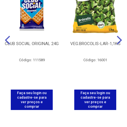
CLUB SOCIAL ORIGINAL 24G
VEG.BROCOLIS-LAR-1,1KG
Código: 111589
Código: 16001
Faça seu login ou
Faça seu login ou
cadastre-se para
cadastre-se para
ver preços e
ver preços e
comprar
comprar