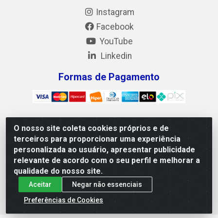
Instagram
Facebook
YouTube
Linkedin
Formas de Pagamento
O nosso site coleta cookies próprios e de
Mix Alimentos LTDA - Quadra Asr Ne 55 (412 Norte), Alameda
terceiros para proporcionar uma experiência
02, S/N - Plano Diretor Norte, Palmas/TO - CEP 77.006-540 -
personalizada ao usuário, apresentar publicidade
CNPJ 05.922.500/0001-02
relevante de acordo com o seu perfil e melhorar a
qualidade do nosso site.
Aceitar
Negar não essenciais
Preferências de Cookies