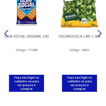
CLUB SOCIAL ORIGINAL 24G
VEG.BROCOLIS-LAR-1,1KG
Código: 111589
Código: 16001
Faça seu login ou
Faça seu login ou
cadastre-se para
cadastre-se para
ver preços e
ver preços e
comprar
comprar