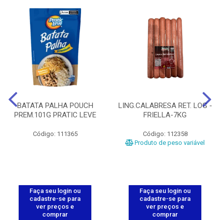
BATATA PALHA POUCH
LING.CALABRESA RET. LOG -
PREM.101G PRATIC LEVE
FRIELLA-7KG
Código: 111365
Código: 112358
Produto de peso variável
Faça seu login ou
Faça seu login ou
cadastre-se para
cadastre-se para
ver preços e
ver preços e
comprar
comprar