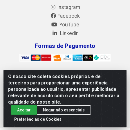
Instagram
Facebook
YouTube
Linkedin
Formas de Pagamento
O nosso site coleta cookies próprios e de
Mix Alimentos LTDA - Quadra Asr Ne 55 (412 Norte), Alameda
terceiros para proporcionar uma experiência
02, S/N - Plano Diretor Norte, Palmas/TO - CEP 77.006-540 -
personalizada ao usuário, apresentar publicidade
CNPJ 05.922.500/0001-02
relevante de acordo com o seu perfil e melhorar a
qualidade do nosso site.
Aceitar
Negar não essenciais
Preferências de Cookies