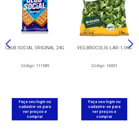
CLUB SOCIAL ORIGINAL 24G
VEG.BROCOLIS-LAR-1,1KG
Código: 111589
Código: 16001
Faça seu login ou
Faça seu login ou
cadastre-se para
cadastre-se para
ver preços e
ver preços e
comprar
comprar