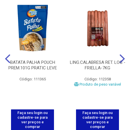
BATATA PALHA POUCH
LING.CALABRESA RET. LOG -
PREM.101G PRATIC LEVE
FRIELLA-7KG
Código: 111365
Código: 112358
Produto de peso variável
Faça seu login ou
Faça seu login ou
cadastre-se para
cadastre-se para
ver preços e
ver preços e
comprar
comprar