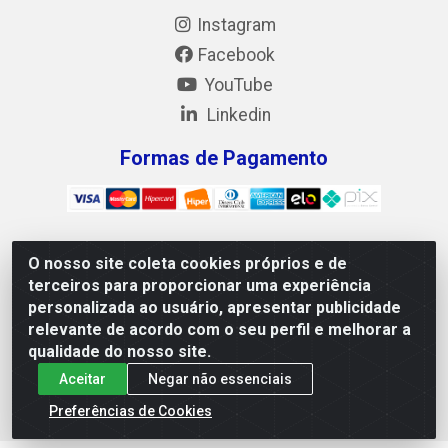
Instagram
Facebook
YouTube
Linkedin
Formas de Pagamento
O nosso site coleta cookies próprios e de
Mix Alimentos LTDA - Quadra Asr Ne 55 (412 Norte), Alameda
terceiros para proporcionar uma experiência
02, S/N - Plano Diretor Norte, Palmas/TO - CEP 77.006-540 -
personalizada ao usuário, apresentar publicidade
CNPJ 05.922.500/0001-02
relevante de acordo com o seu perfil e melhorar a
qualidade do nosso site.
Aceitar
Negar não essenciais
Preferências de Cookies