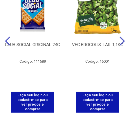
CLUB SOCIAL ORIGINAL 24G
VEG.BROCOLIS-LAR-1,1KG
Código: 111589
Código: 16001
Faça seu login ou
Faça seu login ou
cadastre-se para
cadastre-se para
ver preços e
ver preços e
comprar
comprar