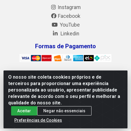
Instagram
Facebook
YouTube
Linkedin
Formas de Pagamento
O nosso site coleta cookies próprios e de
Mix Alimentos LTDA - Quadra Asr Ne 55 (412 Norte), Alameda
terceiros para proporcionar uma experiência
02, S/N - Plano Diretor Norte, Palmas/TO - CEP 77.006-540 -
personalizada ao usuário, apresentar publicidade
CNPJ 05.922.500/0001-02
relevante de acordo com o seu perfil e melhorar a
qualidade do nosso site.
Aceitar
Negar não essenciais
Preferências de Cookies