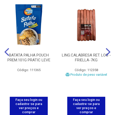
BATATA PALHA POUCH
LING.CALABRESA RET. LOG -
PREM.101G PRATIC LEVE
FRIELLA-7KG
Código: 111365
Código: 112358
Produto de peso variável
Faça seu login ou
Faça seu login ou
cadastre-se para
cadastre-se para
ver preços e
ver preços e
comprar
comprar