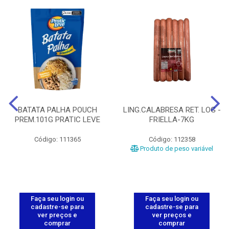
BATATA PALHA POUCH
LING.CALABRESA RET. LOG -
PREM.101G PRATIC LEVE
FRIELLA-7KG
Código: 111365
Código: 112358
Produto de peso variável
Faça seu login ou
Faça seu login ou
cadastre-se para
cadastre-se para
ver preços e
ver preços e
comprar
comprar