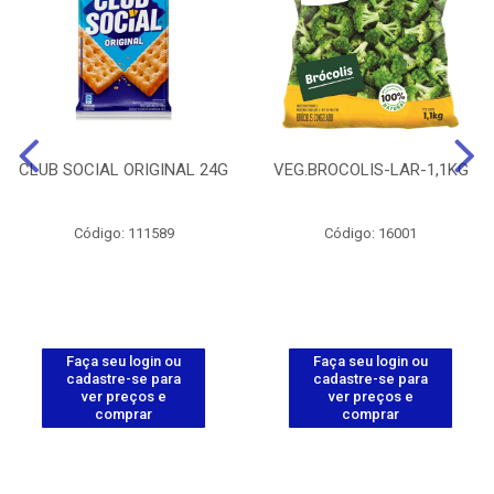
CLUB SOCIAL ORIGINAL 24G
VEG.BROCOLIS-LAR-1,1KG
Código: 111589
Código: 16001
Faça seu login ou
Faça seu login ou
cadastre-se para
cadastre-se para
ver preços e
ver preços e
comprar
comprar