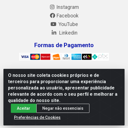
Instagram
Facebook
YouTube
Linkedin
Formas de Pagamento
O nosso site coleta cookies próprios e de
Mix Alimentos LTDA - Quadra Asr Ne 55 (412 Norte), Alameda
terceiros para proporcionar uma experiência
02, S/N - Plano Diretor Norte, Palmas/TO - CEP 77.006-540 -
personalizada ao usuário, apresentar publicidade
CNPJ 05.922.500/0001-02
relevante de acordo com o seu perfil e melhorar a
qualidade do nosso site.
Aceitar
Negar não essenciais
Preferências de Cookies