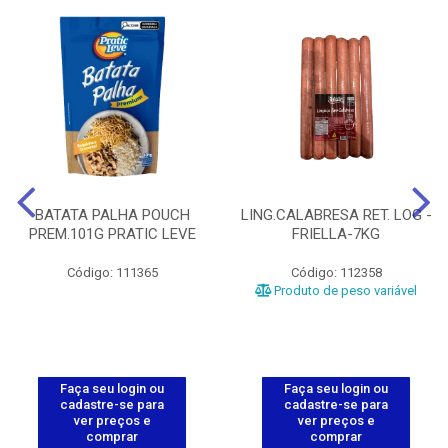
BATATA PALHA POUCH
LING.CALABRESA RET. LOG -
PREM.101G PRATIC LEVE
FRIELLA-7KG
Código: 111365
Código: 112358
Produto de peso variável
Faça seu login ou
Faça seu login ou
cadastre-se para
cadastre-se para
ver preços e
ver preços e
comprar
comprar