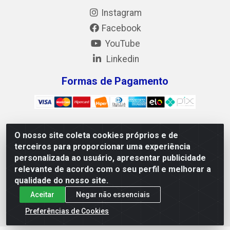
Instagram
Facebook
YouTube
Linkedin
Formas de Pagamento
O nosso site coleta cookies próprios e de
Mix Alimentos LTDA - Quadra Asr Ne 55 (412 Norte), Alameda
terceiros para proporcionar uma experiência
02, S/N - Plano Diretor Norte, Palmas/TO - CEP 77.006-540 -
personalizada ao usuário, apresentar publicidade
CNPJ 05.922.500/0001-02
relevante de acordo com o seu perfil e melhorar a
qualidade do nosso site.
Aceitar
Negar não essenciais
Preferências de Cookies