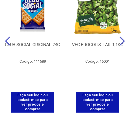
CLUB SOCIAL ORIGINAL 24G
VEG.BROCOLIS-LAR-1,1KG
Código: 111589
Código: 16001
Faça seu login ou
Faça seu login ou
cadastre-se para
cadastre-se para
ver preços e
ver preços e
comprar
comprar