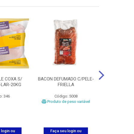
LE COXA S/
BACON DEFUMADO C/PELE-
FILE PEITO
-LAR-20KG
FRIELLA
FRIAT
o: 346
Código: 5008
Código
Produto de peso variável
 login ou
Faça seu login ou
Faça seu 