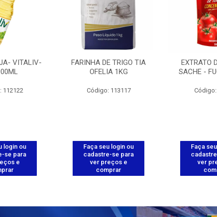
JA- VITALIV-
FARINHA DE TRIGO TIA
EXTRATO 
900ML
OFELIA 1KG
SACHE - FU
: 112122
Código: 113117
Código:
 login ou
Faça seu login ou
Faça seu
e-se para
cadastre-se para
cadastre
reços e
ver preços e
ver pr
prar
comprar
com