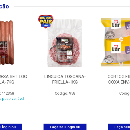
lcão
ESA RET. LOG
LINGUICA TOSCANA-
CORT.CG.FI
LLA-7KG
FRIELLA-1KG
COXA ENV.
: 112358
Código: 958
Códig
 peso variável
 login ou
Faça seu login ou
Faça seu