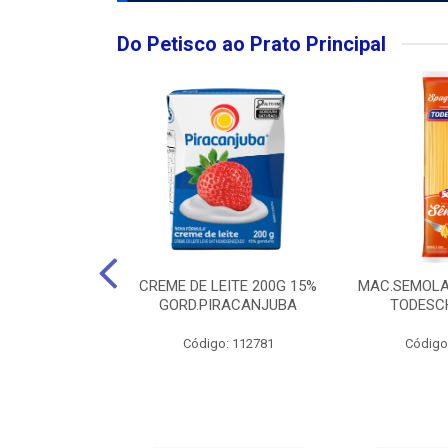
Do Petisco ao Prato Principal
O LARGO BRUT
CREME DE LEITE 200G 15%
MAC.SEMOLA
50ML
GORD.PIRACANJUBA
TODESCH
: 111989
Código: 112781
Código