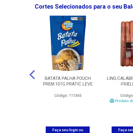
Cortes Selecionados para o seu Ba
NGO GROSSA-
BATATA PALHA POUCH
LING.CALABR
TO-5KG
PREM.101G PRATIC LEVE
-FRIE
o: 5024
Código: 111365
Código
Produto de
u login ou
Faça seu login ou
Faça seu