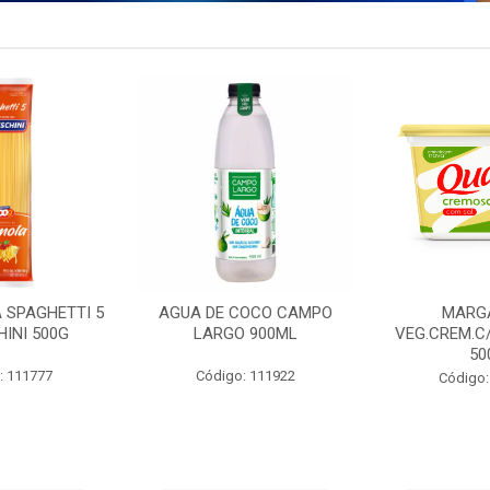
 SPAGHETTI 5
AGUA DE COCO CAMPO
MARG
INI 500G
LARGO 900ML
VEG.CREM.C
50
: 111777
Código: 111922
Código: