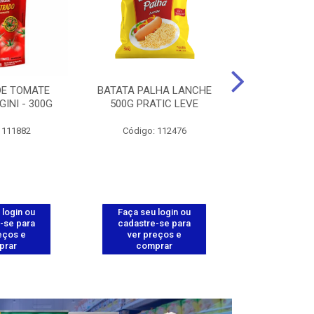
DE TOMATE
BATATA PALHA LANCHE
CORT.CG.FI
GINI - 300G
500G PRATIC LEVE
COXA ENV.
 111882
Código: 112476
Código
 login ou
Faça seu login ou
Faça seu 
-se para
cadastre-se para
cadastre
eços e
ver preços e
ver pr
prar
comprar
comp