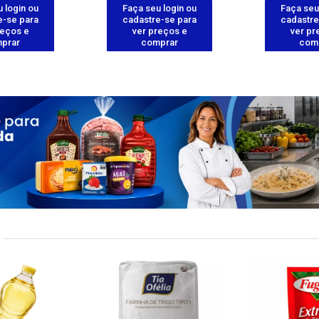
 login ou
Faça seu login ou
Faça seu
e-se para
cadastre-se para
cadastre
reços e
ver preços e
ver pr
prar
comprar
com