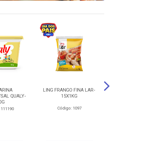
ARINA
LING FRANGO FINA LAR-
SUCO DE UVA
/SAL QUALY-
15X1KG
LARGO 
0G
Código: 1097
Código:
 111190