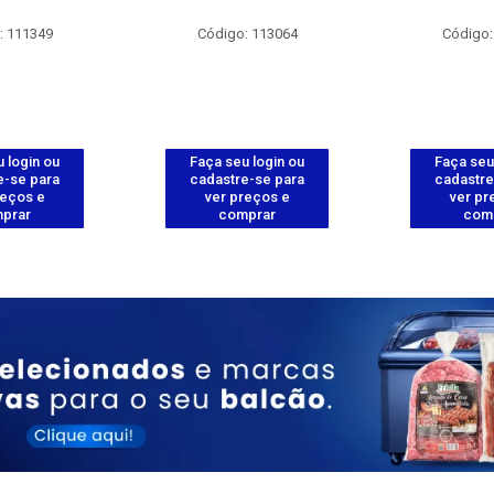
: 111349
Código: 113064
Código:
 login ou
Faça seu login ou
Faça seu
e-se para
cadastre-se para
cadastre
reços e
ver preços e
ver pr
prar
comprar
com