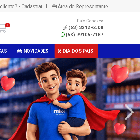
|
cliente? - Cadastrar
Área do Representante
Fale Conosco
0
(63) 3212-6500
(63) 99106-7187
DIA DOS PAIS
CAS
NOVIDADES