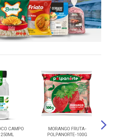
OCO CAMPO
MORANGO FRUTA-
STEAK FRANGO
 250ML
POLPANORTE-100G