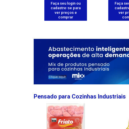
u login ou
Faça seu login ou
Faça seu
e-se para
cadastre-se para
cadastr
reços e
ver preços e
ver p
mprar
comprar
com
Pensado para Cozinhas Industriais