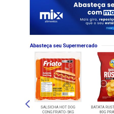
Abasteça seu Supermercado
MPO LARGO
SALSICHA HOT DOG
BATATA RUS
 ROSE 750ML
CONG.FRIATO-5KG
80G PRA