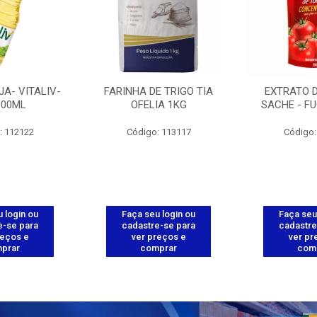
JA- VITALIV-
FARINHA DE TRIGO TIA
EXTRATO 
900ML
OFELIA 1KG
SACHE - FU
: 112122
Código: 113117
Código:
 login ou
Faça seu login ou
Faça seu
e-se para
cadastre-se para
cadastre
reços e
ver preços e
ver pr
prar
comprar
com