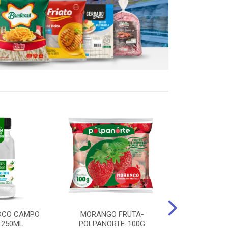
OCO CAMPO
MORANGO FRUTA-
STEAK FRANGO
 250ML
POLPANORTE-100G