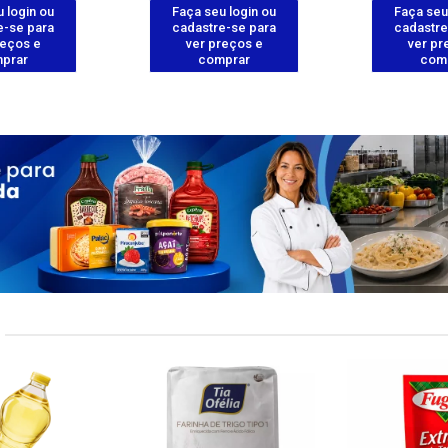
 login ou
Faça seu login ou
Faça seu
e-se para
cadastre-se para
cadastre
reços e
ver preços e
ver pr
prar
comprar
com