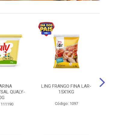
ARINA
LING FRANGO FINA LAR-
SUCO DE UVA
/SAL QUALY-
15X1KG
LARGO 
0G
Código: 1097
Código:
 111190