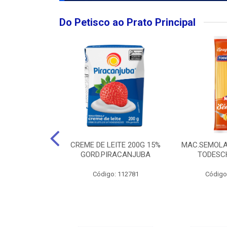
Do Petisco ao Prato Principal
O LARGO BRUT
CREME DE LEITE 200G 15%
MAC.SEMOLA
50ML
GORD.PIRACANJUBA
TODESCH
: 111989
Código: 112781
Código