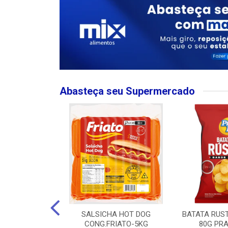
Abasteça seu Supermercado
MPO LARGO
SALSICHA HOT DOG
BATATA RUS
 ROSE 750ML
CONG.FRIATO-5KG
80G PRA