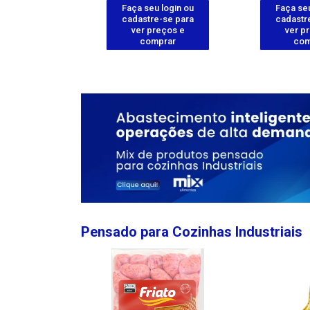
u login ou
Faça seu login ou
Faça seu
e-se para
cadastre-se para
cadastr
reços e
ver preços e
ver p
mprar
comprar
com
Pensado para Cozinhas Industriais