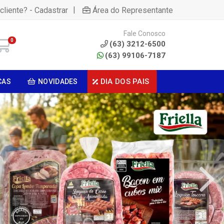
|
cliente? - Cadastrar
Área do Representante
Fale Conosco
0
(63) 3212-6500
(63) 99106-7187
DIA DOS PAIS
CAS
NOVIDADES