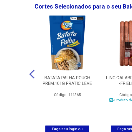
Cortes Selecionados para o seu Ba
NGO GROSSA-
BATATA PALHA POUCH
LING.CALABR
TO-5KG
PREM.101G PRATIC LEVE
-FRIE
o: 5024
Código: 111365
Código
Produto de
u login ou
Faça seu login ou
Faça seu