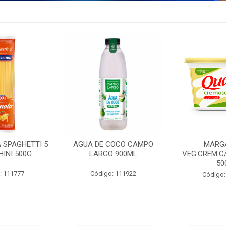
 SPAGHETTI 5
AGUA DE COCO CAMPO
MARG
INI 500G
LARGO 900ML
VEG.CREM.C
50
: 111777
Código: 111922
Código: