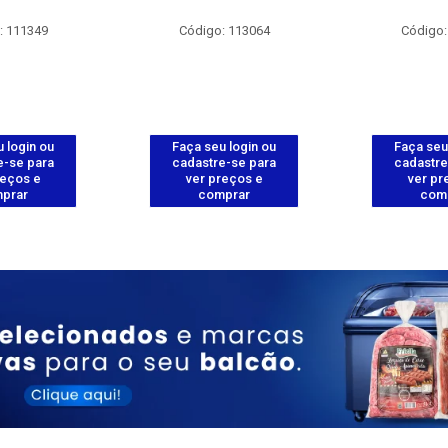
: 111349
Código: 113064
Código:
 login ou
Faça seu login ou
Faça seu
e-se para
cadastre-se para
cadastre
reços e
ver preços e
ver pr
prar
comprar
com