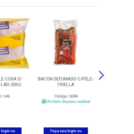
LE COXA S/
BACON DEFUMADO C/PELE-
FILE PEITO
-LAR-20KG
FRIELLA
FRIAT
o: 346
Código: 5008
Código
Produto de peso variável
 login ou
Faça seu login ou
Faça seu 