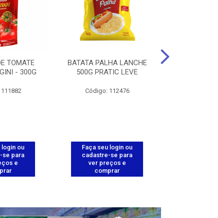
DE TOMATE
BATATA PALHA LANCHE
CORT.CG.FI
GINI - 300G
500G PRATIC LEVE
COXA ENV.
 111882
Código: 112476
Código
 login ou
Faça seu login ou
Faça seu 
-se para
cadastre-se para
cadastre
eços e
ver preços e
ver pr
prar
comprar
comp