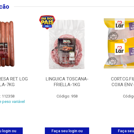
lcão
ESA RET. LOG
LINGUICA TOSCANA-
CORT.CG.FI
LLA-7KG
FRIELLA-1KG
COXA ENV.
: 112358
Código: 958
Códig
 peso variável
 login ou
Faça seu login ou
Faça seu