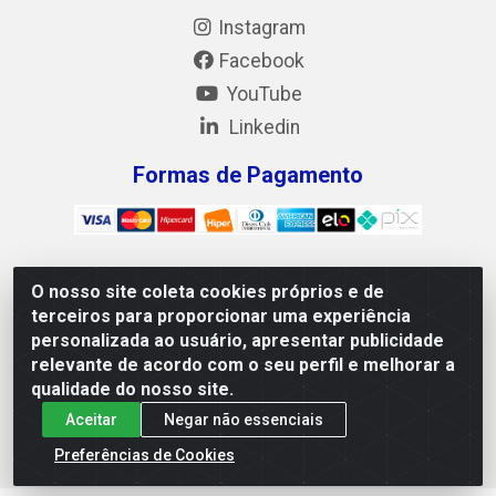
Instagram
Facebook
YouTube
Linkedin
Formas de Pagamento
O nosso site coleta cookies próprios e de
Mix Alimentos LTDA - Quadra Asr Ne 55 (412 Norte), Alameda
terceiros para proporcionar uma experiência
02, S/N - Plano Diretor Norte, Palmas/TO - CEP 77.006-540 -
personalizada ao usuário, apresentar publicidade
CNPJ 05.922.500/0001-02
relevante de acordo com o seu perfil e melhorar a
qualidade do nosso site.
Aceitar
Negar não essenciais
Preferências de Cookies