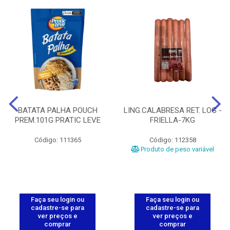
BATATA PALHA POUCH
LING.CALABRESA RET. LOG -
PREM.101G PRATIC LEVE
FRIELLA-7KG
Código: 111365
Código: 112358
Produto de peso variável
Faça seu login ou
Faça seu login ou
cadastre-se para
cadastre-se para
ver preços e
ver preços e
comprar
comprar