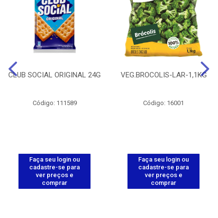
CLUB SOCIAL ORIGINAL 24G
VEG.BROCOLIS-LAR-1,1KG
Código: 111589
Código: 16001
Faça seu login ou
Faça seu login ou
cadastre-se para
cadastre-se para
ver preços e
ver preços e
comprar
comprar