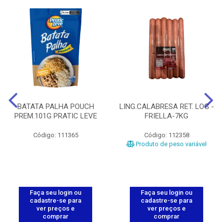
BATATA PALHA POUCH
LING.CALABRESA RET. LOG -
PREM.101G PRATIC LEVE
FRIELLA-7KG
Código: 111365
Código: 112358
Produto de peso variável
Faça seu login ou
Faça seu login ou
cadastre-se para
cadastre-se para
ver preços e
ver preços e
comprar
comprar