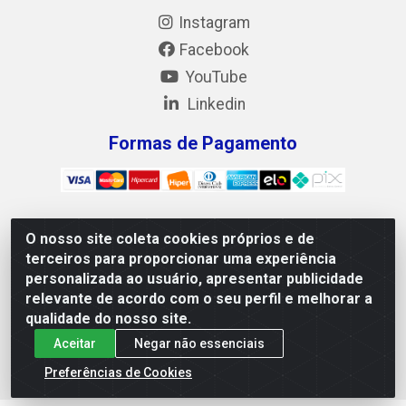
Instagram
Facebook
YouTube
Linkedin
Formas de Pagamento
O nosso site coleta cookies próprios e de
Mix Alimentos LTDA - Quadra Asr Ne 55 (412 Norte), Alameda
terceiros para proporcionar uma experiência
02, S/N - Plano Diretor Norte, Palmas/TO - CEP 77.006-540 -
personalizada ao usuário, apresentar publicidade
CNPJ 05.922.500/0001-02
relevante de acordo com o seu perfil e melhorar a
qualidade do nosso site.
Aceitar
Negar não essenciais
Preferências de Cookies