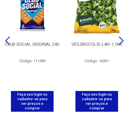
CLUB SOCIAL ORIGINAL 24G
VEG.BROCOLIS-LAR-1,1KG
Código: 111589
Código: 16001
Faça seu login ou
Faça seu login ou
cadastre-se para
cadastre-se para
ver preços e
ver preços e
comprar
comprar