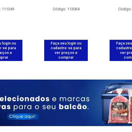
: 111349
Código: 113064
Código:
 login ou
Faça seu login ou
Faça seu
e-se para
cadastre-se para
cadastre
reços e
ver preços e
ver pr
prar
comprar
com