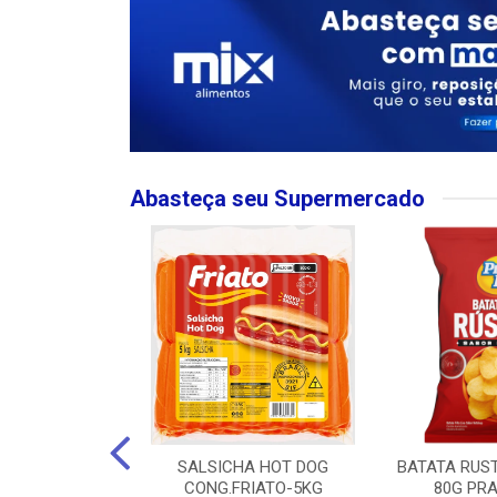
Abasteça seu Supermercado
MPO LARGO
SALSICHA HOT DOG
BATATA RUS
 ROSE 750ML
CONG.FRIATO-5KG
80G PRA