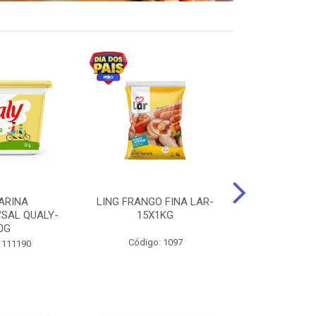
ARINA
LING FRANGO FINA LAR-
SUCO DE UVA
/SAL QUALY-
15X1KG
LARGO 
0G
Código: 1097
Código:
 111190