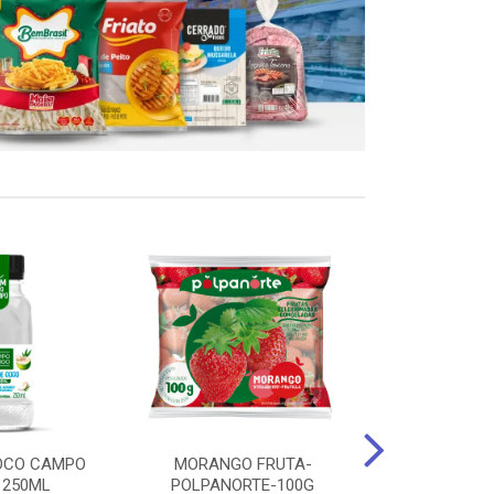
OCO CAMPO
MORANGO FRUTA-
STEAK FRANGO
 250ML
POLPANORTE-100G