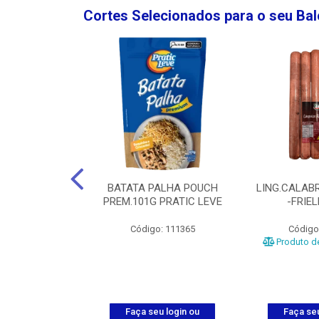
Cortes Selecionados para o seu Ba
NGO GROSSA-
BATATA PALHA POUCH
LING.CALABR
TO-5KG
PREM.101G PRATIC LEVE
-FRIE
o: 5024
Código: 111365
Código
Produto de
u login ou
Faça seu login ou
Faça seu