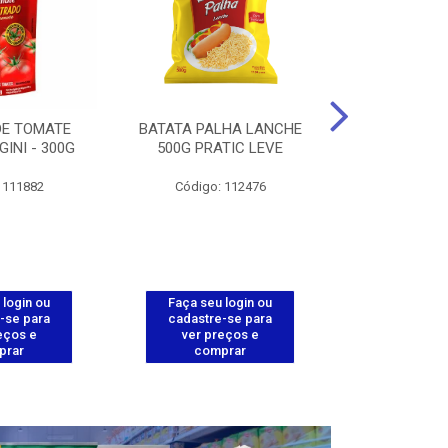
DE TOMATE
BATATA PALHA LANCHE
CORT.CG.FI
GINI - 300G
500G PRATIC LEVE
COXA ENV.
 111882
Código: 112476
Código
 login ou
Faça seu login ou
Faça seu 
-se para
cadastre-se para
cadastre
eços e
ver preços e
ver pr
prar
comprar
comp