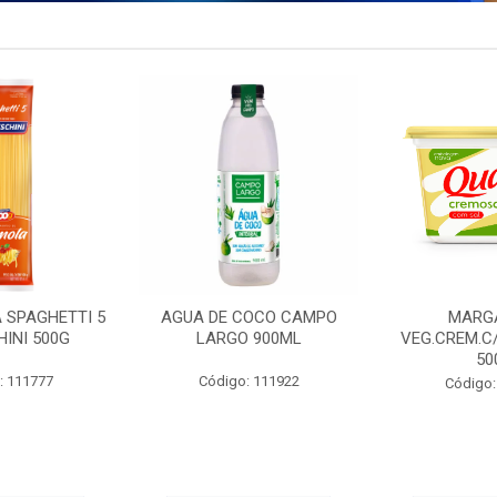
 SPAGHETTI 5
AGUA DE COCO CAMPO
MARG
INI 500G
LARGO 900ML
VEG.CREM.C
50
: 111777
Código: 111922
Código: