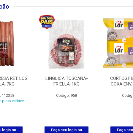
lcão
ESA RET. LOG
LINGUICA TOSCANA-
CORT.CG.FI
LLA-7KG
FRIELLA-1KG
COXA ENV.
: 112358
Código: 958
Códig
 peso variável
 login ou
Faça seu login ou
Faça seu