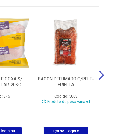
LE COXA S/
BACON DEFUMADO C/PELE-
FILE PEITO
-LAR-20KG
FRIELLA
FRIAT
o: 346
Código: 5008
Código
Produto de peso variável
 login ou
Faça seu login ou
Faça seu 