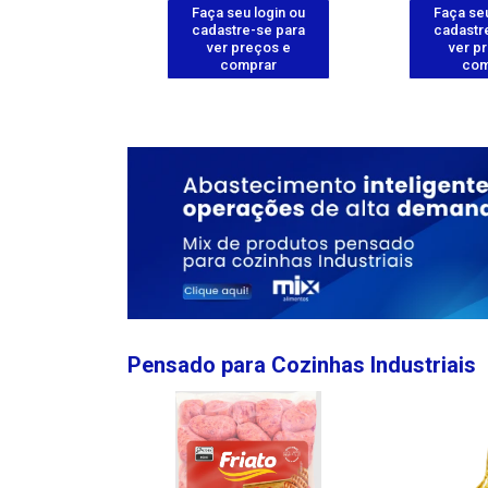
u login ou
Faça seu login ou
Faça seu
e-se para
cadastre-se para
cadastr
reços e
ver preços e
ver p
mprar
comprar
com
Pensado para Cozinhas Industriais