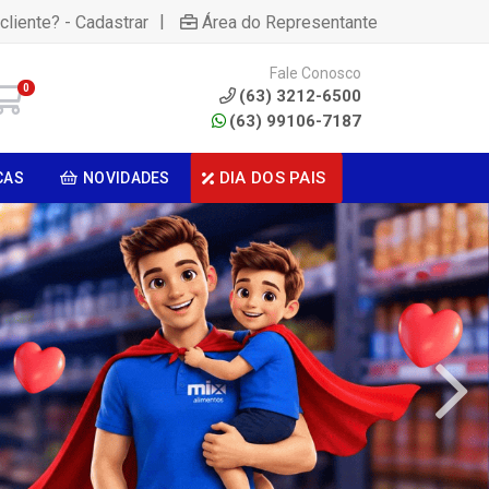
|
cliente? - Cadastrar
Área do Representante
Fale Conosco
0
(63) 3212-6500
(63) 99106-7187
DIA DOS PAIS
CAS
NOVIDADES