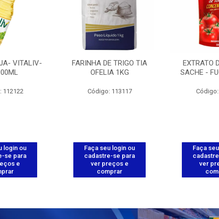
JA- VITALIV-
FARINHA DE TRIGO TIA
EXTRATO 
900ML
OFELIA 1KG
SACHE - FU
: 112122
Código: 113117
Código:
 login ou
Faça seu login ou
Faça seu
e-se para
cadastre-se para
cadastre
reços e
ver preços e
ver pr
prar
comprar
com