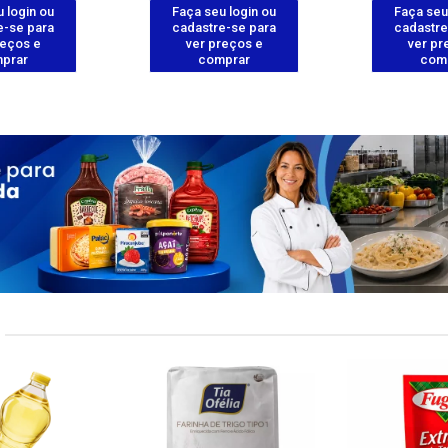
 login ou
Faça seu login ou
Faça seu
e-se para
cadastre-se para
cadastre
reços e
ver preços e
ver pr
prar
comprar
com