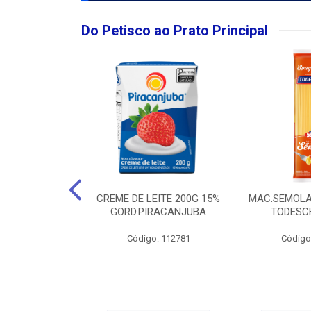
Do Petisco ao Prato Principal
O LARGO BRUT
CREME DE LEITE 200G 15%
MAC.SEMOLA
50ML
GORD.PIRACANJUBA
TODESCH
: 111989
Código: 112781
Código