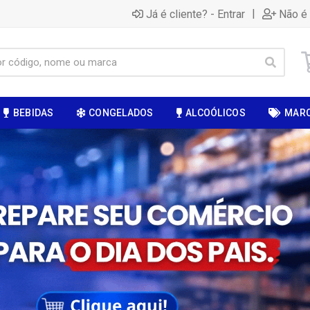
|
Já é cliente? - Entrar
Não é 
BEBIDAS
CONGELADOS
ALCOÓLICOS
MAR