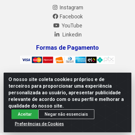
Instagram
Facebook
YouTube
Linkedin
Formas de Pagamento
O nosso site coleta cookies próprios e de
Mix Alimentos LTDA - Quadra Asr Ne 55 (412 Norte), Alameda
terceiros para proporcionar uma experiência
02, S/N - Plano Diretor Norte, Palmas/TO - CEP 77.006-540 -
personalizada ao usuário, apresentar publicidade
CNPJ 05.922.500/0001-02
relevante de acordo com o seu perfil e melhorar a
qualidade do nosso site.
Aceitar
Negar não essenciais
Preferências de Cookies