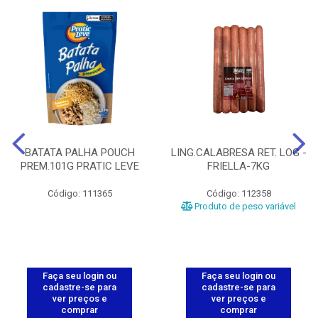
BATATA PALHA POUCH
LING.CALABRESA RET. LOG -
PREM.101G PRATIC LEVE
FRIELLA-7KG
Código: 111365
Código: 112358
Produto de peso variável
Faça seu login ou
Faça seu login ou
cadastre-se para
cadastre-se para
ver preços e
ver preços e
comprar
comprar