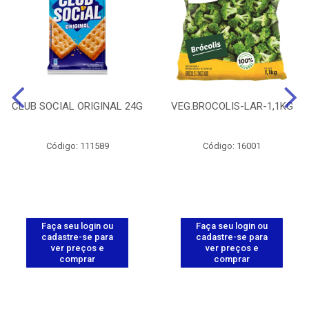
CLUB SOCIAL ORIGINAL 24G
VEG.BROCOLIS-LAR-1,1KG
Código: 111589
Código: 16001
Faça seu login ou
Faça seu login ou
cadastre-se para
cadastre-se para
ver preços e
ver preços e
comprar
comprar