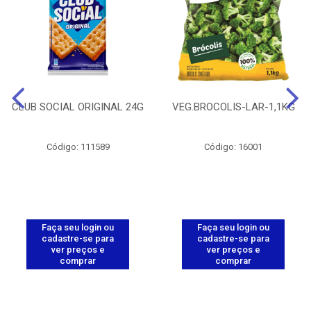
CLUB SOCIAL ORIGINAL 24G
VEG.BROCOLIS-LAR-1,1KG
Código: 111589
Código: 16001
Faça seu login ou
Faça seu login ou
cadastre-se para
cadastre-se para
ver preços e
ver preços e
comprar
comprar