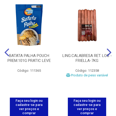
BATATA PALHA POUCH
LING.CALABRESA RET. LOG -
PREM.101G PRATIC LEVE
FRIELLA-7KG
Código: 111365
Código: 112358
Produto de peso variável
Faça seu login ou
Faça seu login ou
cadastre-se para
cadastre-se para
ver preços e
ver preços e
comprar
comprar