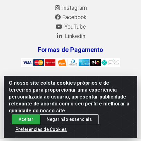
Instagram
Facebook
YouTube
Linkedin
Formas de Pagamento
O nosso site coleta cookies próprios e de
Mix Alimentos LTDA - Quadra Asr Ne 55 (412 Norte), Alameda
terceiros para proporcionar uma experiência
02, S/N - Plano Diretor Norte, Palmas/TO - CEP 77.006-540 -
personalizada ao usuário, apresentar publicidade
CNPJ 05.922.500/0001-02
relevante de acordo com o seu perfil e melhorar a
qualidade do nosso site.
Aceitar
Negar não essenciais
Preferências de Cookies