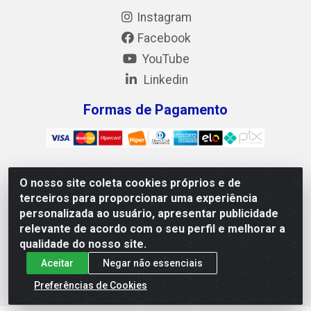
Instagram
Facebook
YouTube
Linkedin
Formas de Pagamento
O nosso site coleta cookies próprios e de
Mix Alimentos LTDA - Quadra Asr Ne 55 (412 Norte), Alameda
terceiros para proporcionar uma experiência
02, S/N - Plano Diretor Norte, Palmas/TO - CEP 77.006-540 -
personalizada ao usuário, apresentar publicidade
CNPJ 05.922.500/0001-02
relevante de acordo com o seu perfil e melhorar a
qualidade do nosso site.
Aceitar
Negar não essenciais
Preferências de Cookies