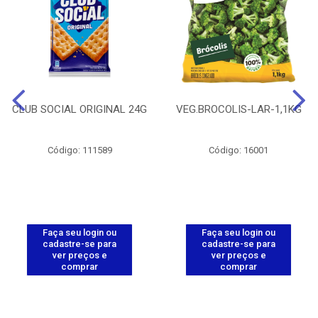
CLUB SOCIAL ORIGINAL 24G
VEG.BROCOLIS-LAR-1,1KG
Código: 111589
Código: 16001
Faça seu login ou
Faça seu login ou
cadastre-se para
cadastre-se para
ver preços e
ver preços e
comprar
comprar