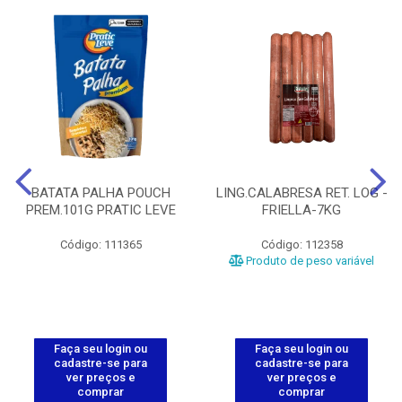
BATATA PALHA POUCH
LING.CALABRESA RET. LOG -
PREM.101G PRATIC LEVE
FRIELLA-7KG
Código: 111365
Código: 112358
Produto de peso variável
Faça seu login ou
Faça seu login ou
cadastre-se para
cadastre-se para
ver preços e
ver preços e
comprar
comprar