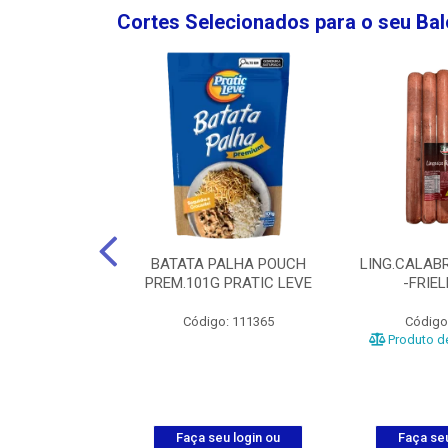
Cortes Selecionados para o seu Ba
NGO GROSSA-
BATATA PALHA POUCH
LING.CALABR
TO-5KG
PREM.101G PRATIC LEVE
-FRIE
o: 5024
Código: 111365
Código
Produto de
u login ou
Faça seu login ou
Faça seu