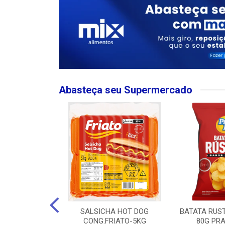
Abasteça seu Supermercado
MPO LARGO
SALSICHA HOT DOG
BATATA RUS
 ROSE 750ML
CONG.FRIATO-5KG
80G PRA