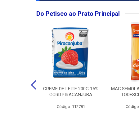
Do Petisco ao Prato Principal
O LARGO BRUT
CREME DE LEITE 200G 15%
MAC.SEMOLA
50ML
GORD.PIRACANJUBA
TODESCH
: 111989
Código: 112781
Código