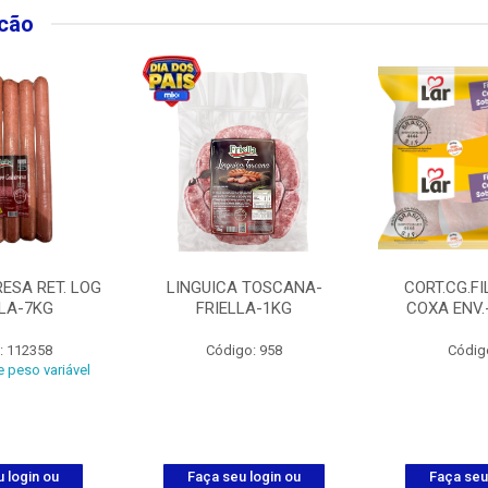
lcão
ESA RET. LOG
LINGUICA TOSCANA-
CORT.CG.FI
LLA-7KG
FRIELLA-1KG
COXA ENV.
: 112358
Código: 958
Códig
 peso variável
 login ou
Faça seu login ou
Faça seu