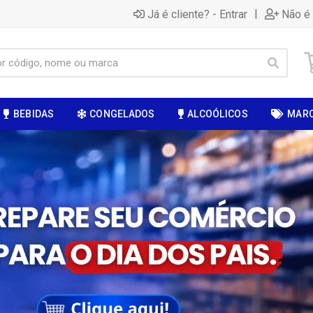
|
Já é cliente? - Entrar
Não é 
BEBIDAS
CONGELADOS
ALCOÓLICOS
MAR