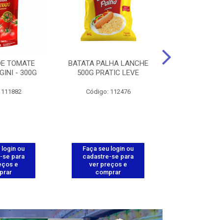
DE TOMATE
BATATA PALHA LANCHE
CORT.CG.FI
GINI - 300G
500G PRATIC LEVE
COXA ENV.
 111882
Código: 112476
Código
 login ou
Faça seu login ou
Faça seu 
-se para
cadastre-se para
cadastre
eços e
ver preços e
ver pr
prar
comprar
comp