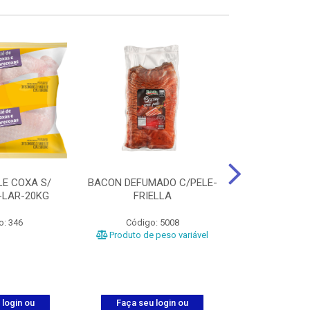
LE COXA S/
BACON DEFUMADO C/PELE-
FILE PEITO
-LAR-20KG
FRIELLA
FRIAT
o: 346
Código: 5008
Código
Produto de peso variável
 login ou
Faça seu login ou
Faça seu 