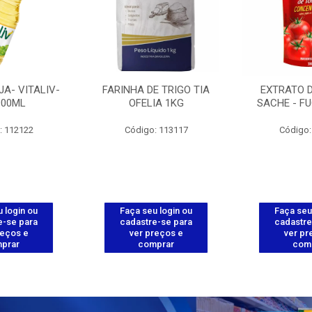
JA- VITALIV-
FARINHA DE TRIGO TIA
EXTRATO 
900ML
OFELIA 1KG
SACHE - FU
: 112122
Código: 113117
Código:
 login ou
Faça seu login ou
Faça seu
e-se para
cadastre-se para
cadastre
reços e
ver preços e
ver pr
prar
comprar
com