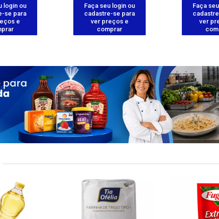
 login ou
Faça seu login ou
Faça seu
e-se para
cadastre-se para
cadastre
reços e
ver preços e
ver pr
prar
comprar
com