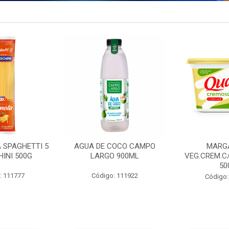
 SPAGHETTI 5
AGUA DE COCO CAMPO
MARG
INI 500G
LARGO 900ML
VEG.CREM.C
50
: 111777
Código: 111922
Código: