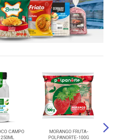
OCO CAMPO
MORANGO FRUTA-
STEAK FRANGO
 250ML
POLPANORTE-100G