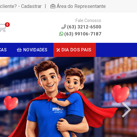
|
cliente? - Cadastrar
Área do Representante
Fale Conosco
0
(63) 3212-6500
(63) 99106-7187
DIA DOS PAIS
CAS
NOVIDADES