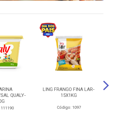
ARINA
LING FRANGO FINA LAR-
SUCO DE UVA
/SAL QUALY-
15X1KG
LARGO 
0G
Código: 1097
Código:
 111190