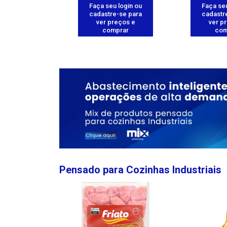
u login ou
Faça seu login ou
Faça seu
e-se para
cadastre-se para
cadastr
reços e
ver preços e
ver p
mprar
comprar
com
Pensado para Cozinhas Industriais