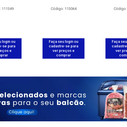
: 111349
Código: 113064
Código:
 login ou
Faça seu login ou
Faça seu
e-se para
cadastre-se para
cadastre
reços e
ver preços e
ver pr
prar
comprar
com