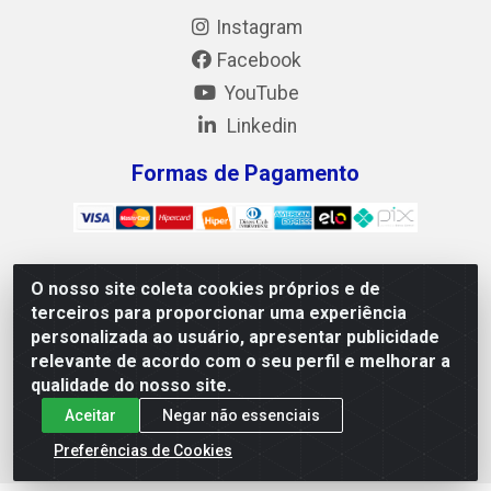
Instagram
Facebook
YouTube
Linkedin
Formas de Pagamento
O nosso site coleta cookies próprios e de
Mix Alimentos LTDA - Quadra Asr Ne 55 (412 Norte), Alameda
terceiros para proporcionar uma experiência
02, S/N - Plano Diretor Norte, Palmas/TO - CEP 77.006-540 -
personalizada ao usuário, apresentar publicidade
CNPJ 05.922.500/0001-02
relevante de acordo com o seu perfil e melhorar a
qualidade do nosso site.
Aceitar
Negar não essenciais
Preferências de Cookies