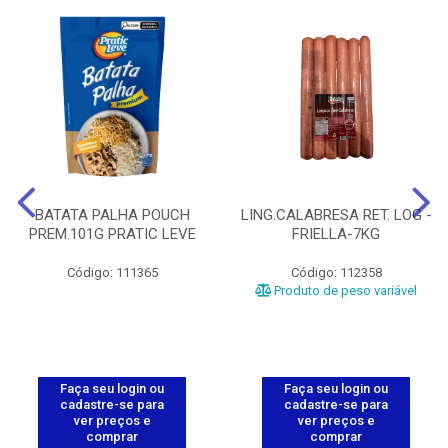
BATATA PALHA POUCH
LING.CALABRESA RET. LOG -
PREM.101G PRATIC LEVE
FRIELLA-7KG
Código: 111365
Código: 112358
Produto de peso variável
Faça seu login ou
Faça seu login ou
cadastre-se para
cadastre-se para
ver preços e
ver preços e
comprar
comprar