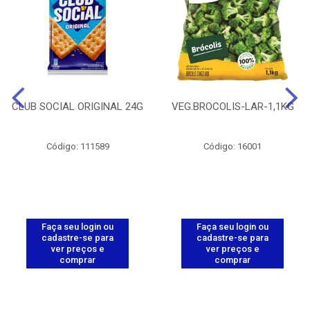
CLUB SOCIAL ORIGINAL 24G
VEG.BROCOLIS-LAR-1,1KG
Código: 111589
Código: 16001
Faça seu login ou
Faça seu login ou
cadastre-se para
cadastre-se para
ver preços e
ver preços e
comprar
comprar