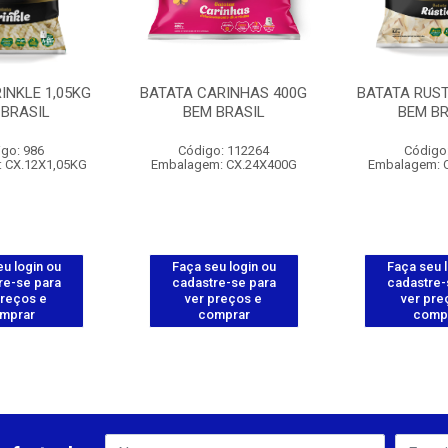
INKLE 1,05KG
BATATA CARINHAS 400G
BATATA RUST
 BRASIL
BEM BRASIL
BEM BR
go: 986
Código: 112264
Código
 CX.12X1,05KG
Embalagem: CX.24X400G
Embalagem: 
u login ou
Faça seu login ou
Faça seu 
re-se para
cadastre-se para
cadastre-
preços e
ver preços e
ver pre
mprar
comprar
comp