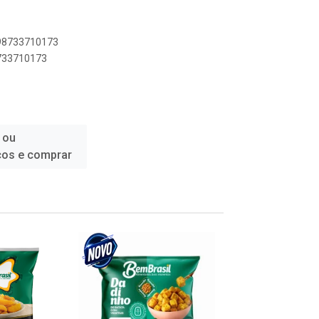
898733710173
8733710173
 ou
ços e comprar