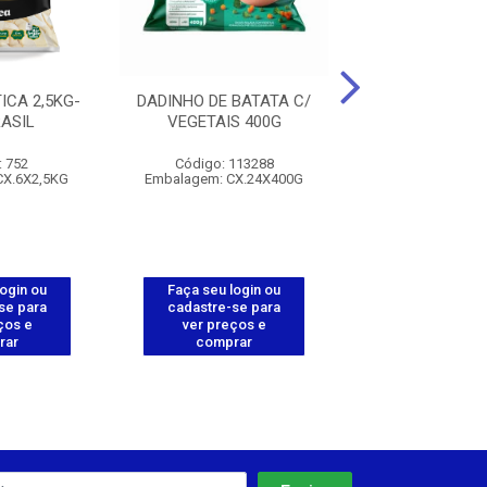
ICA 2,5KG-
DADINHO DE BATATA C/
POLENTA PALI
ASIL
VEGETAIS 400G
10X1,1KG - E
: 752
Código: 113288
Código: 112
CX.6X2,5KG
Embalagem: CX.24X400G
Embalagem: CX.
login ou
Faça seu login ou
Faça seu log
se para
cadastre-se para
cadastre-se 
ços e
ver preços e
ver preços
rar
comprar
comprar