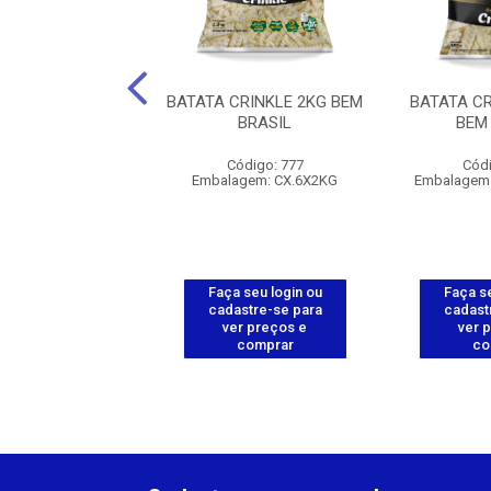
A PALITO CONG
BATATA CRINKLE 2KG BEM
BATATA CR
KG - EASYCHEF
BRASIL
BEM
digo: 112757
Código: 777
Códi
em: CX.10X1,1KG
Embalagem: CX.6X2KG
Embalagem:
 seu login ou
Faça seu login ou
Faça se
astre-se para
cadastre-se para
cadast
er preços e
ver preços e
ver 
comprar
comprar
co