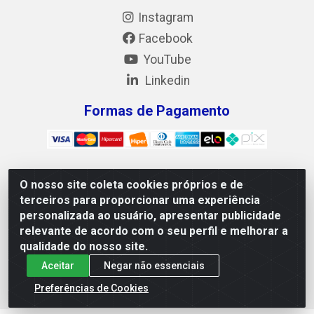
Instagram
Facebook
YouTube
Linkedin
Formas de Pagamento
O nosso site coleta cookies próprios e de
Mix Alimentos LTDA - Quadra Asr Ne 55 (412 Norte), Alameda
terceiros para proporcionar uma experiência
02, S/N - Plano Diretor Norte, Palmas/TO - CEP 77.006-540 -
personalizada ao usuário, apresentar publicidade
CNPJ 05.922.500/0001-02
relevante de acordo com o seu perfil e melhorar a
qualidade do nosso site.
Aceitar
Negar não essenciais
Preferências de Cookies