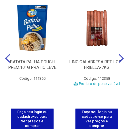
BATATA PALHA POUCH
LING.CALABRESA RET. LOG -
PREM.101G PRATIC LEVE
FRIELLA-7KG
Código: 111365
Código: 112358
Produto de peso variável
Faça seu login ou
Faça seu login ou
cadastre-se para
cadastre-se para
ver preços e
ver preços e
comprar
comprar