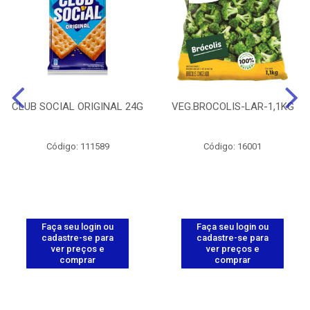
CLUB SOCIAL ORIGINAL 24G
VEG.BROCOLIS-LAR-1,1KG
Código: 111589
Código: 16001
Faça seu login ou
Faça seu login ou
cadastre-se para
cadastre-se para
ver preços e
ver preços e
comprar
comprar