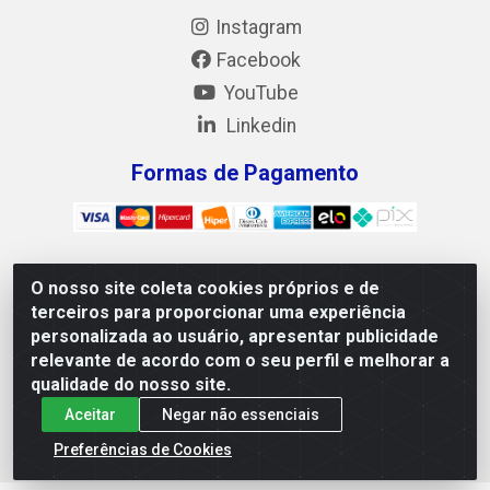
Instagram
Facebook
YouTube
Linkedin
Formas de Pagamento
O nosso site coleta cookies próprios e de
Mix Alimentos LTDA - Quadra Asr Ne 55 (412 Norte), Alameda
terceiros para proporcionar uma experiência
02, S/N - Plano Diretor Norte, Palmas/TO - CEP 77.006-540 -
personalizada ao usuário, apresentar publicidade
CNPJ 05.922.500/0001-02
relevante de acordo com o seu perfil e melhorar a
qualidade do nosso site.
Aceitar
Negar não essenciais
Preferências de Cookies