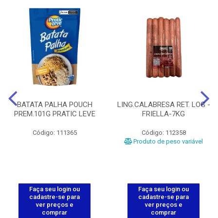
BATATA PALHA POUCH
LING.CALABRESA RET. LOG -
PREM.101G PRATIC LEVE
FRIELLA-7KG
Código: 111365
Código: 112358
Produto de peso variável
Faça seu login ou
Faça seu login ou
cadastre-se para
cadastre-se para
ver preços e
ver preços e
comprar
comprar