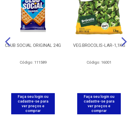
CLUB SOCIAL ORIGINAL 24G
VEG.BROCOLIS-LAR-1,1KG
Código: 111589
Código: 16001
Faça seu login ou
Faça seu login ou
cadastre-se para
cadastre-se para
ver preços e
ver preços e
comprar
comprar