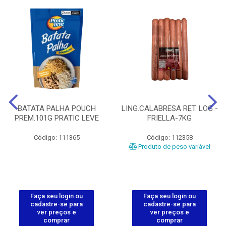
BATATA PALHA POUCH
LING.CALABRESA RET. LOG -
PREM.101G PRATIC LEVE
FRIELLA-7KG
Código: 111365
Código: 112358
Produto de peso variável
Faça seu login ou
Faça seu login ou
cadastre-se para
cadastre-se para
ver preços e
ver preços e
comprar
comprar