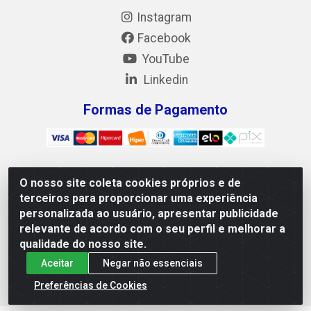
Instagram
Facebook
YouTube
Linkedin
Formas de Pagamento
O nosso site coleta cookies próprios e de
Mix Alimentos LTDA - Quadra Asr Ne 55 (412 Norte), Alameda
terceiros para proporcionar uma experiência
02, S/N - Plano Diretor Norte, Palmas/TO - CEP 77.006-540 -
personalizada ao usuário, apresentar publicidade
CNPJ 05.922.500/0001-02
relevante de acordo com o seu perfil e melhorar a
qualidade do nosso site.
Aceitar
Negar não essenciais
Preferências de Cookies