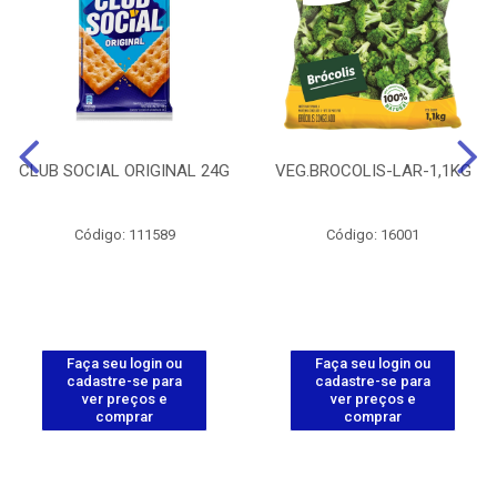
CLUB SOCIAL ORIGINAL 24G
VEG.BROCOLIS-LAR-1,1KG
Código: 111589
Código: 16001
Faça seu login ou
Faça seu login ou
cadastre-se para
cadastre-se para
ver preços e
ver preços e
comprar
comprar