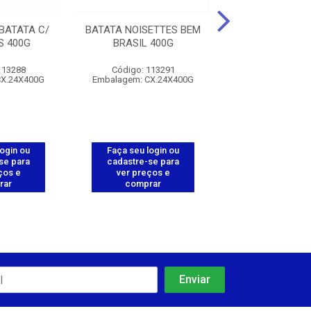
BATATA C/
BATATA NOISETTES BEM
POLENTA PALI
S 400G
BRASIL 400G
10X1,1KG - E
113288
Código: 113291
Código: 112
CX.24X400G
Embalagem: CX.24X400G
Embalagem: CX.
login ou
Faça seu login ou
Faça seu log
se para
cadastre-se para
cadastre-se 
ços e
ver preços e
ver preços
rar
comprar
comprar