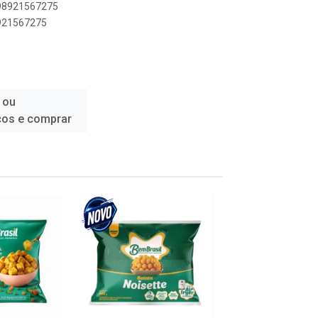
898921567275
8921567275
 ou
ços e comprar