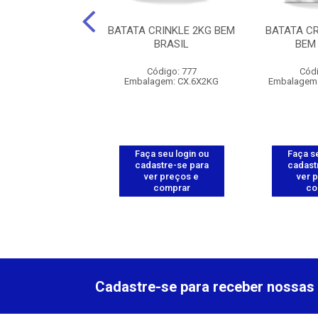
A PALITO CONG
BATATA CRINKLE 2KG BEM
BATATA CR
KG - EASYCHEF
BRASIL
BEM
digo: 112757
Código: 777
Códi
em: CX.10X1,1KG
Embalagem: CX.6X2KG
Embalagem:
 seu login ou
Faça seu login ou
Faça se
astre-se para
cadastre-se para
cadast
er preços e
ver preços e
ver 
comprar
comprar
co
Cadastre-se para receber nossas 