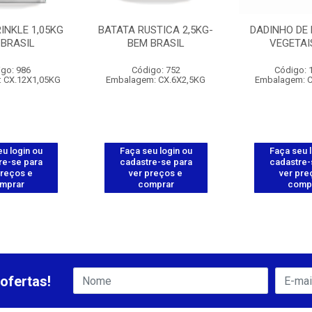
INKLE 1,05KG
BATATA RUSTICA 2,5KG-
DADINHO DE 
 BRASIL
BEM BRASIL
VEGETAI
go: 986
Código: 752
Código: 
 CX.12X1,05KG
Embalagem: CX.6X2,5KG
Embalagem: 
u login ou
Faça seu login ou
Faça seu 
re-se para
cadastre-se para
cadastre-
preços e
ver preços e
ver pre
mprar
comprar
comp
ofertas!