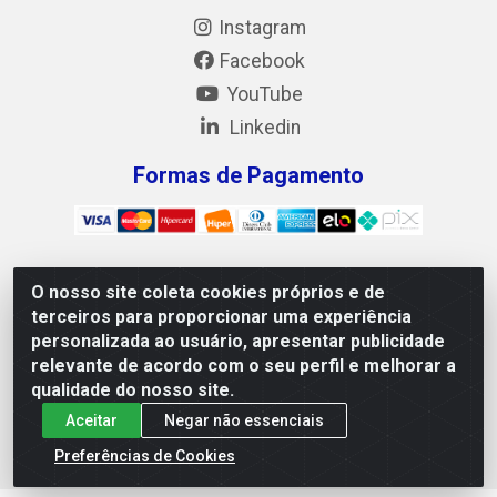
Instagram
Facebook
YouTube
Linkedin
Formas de Pagamento
O nosso site coleta cookies próprios e de
Mix Alimentos LTDA - Quadra Asr Ne 55 (412 Norte), Alameda
terceiros para proporcionar uma experiência
02, S/N - Plano Diretor Norte, Palmas/TO - CEP 77.006-540 -
personalizada ao usuário, apresentar publicidade
CNPJ 05.922.500/0001-02
relevante de acordo com o seu perfil e melhorar a
qualidade do nosso site.
Aceitar
Negar não essenciais
Preferências de Cookies