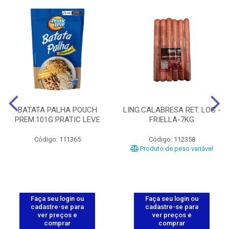
BATATA PALHA POUCH
LING.CALABRESA RET. LOG -
PREM.101G PRATIC LEVE
FRIELLA-7KG
Código: 111365
Código: 112358
Produto de peso variável
Faça seu login ou
Faça seu login ou
cadastre-se para
cadastre-se para
ver preços e
ver preços e
comprar
comprar