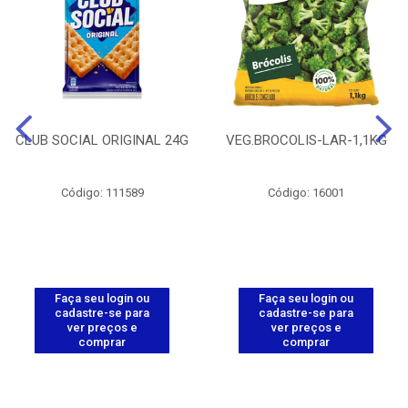
CLUB SOCIAL ORIGINAL 24G
VEG.BROCOLIS-LAR-1,1KG
Código: 111589
Código: 16001
Faça seu login ou
Faça seu login ou
cadastre-se para
cadastre-se para
ver preços e
ver preços e
comprar
comprar