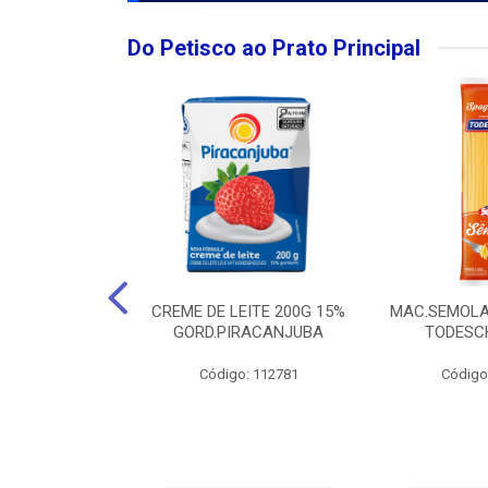
Do Petisco ao Prato Principal
O LARGO BRUT
CREME DE LEITE 200G 15%
MAC.SEMOLA
50ML
GORD.PIRACANJUBA
TODESCH
: 111989
Código: 112781
Código