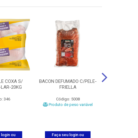
LE COXA S/
BACON DEFUMADO C/PELE-
FILE PEITO
-LAR-20KG
FRIELLA
FRIAT
o: 346
Código: 5008
Código
Produto de peso variável
 login ou
Faça seu login ou
Faça seu 