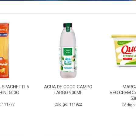
 SPAGHETTI 5
AGUA DE COCO CAMPO
MARG
INI 500G
LARGO 900ML
VEG.CREM.C
50
: 111777
Código: 111922
Código: