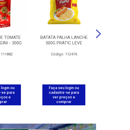
DE TOMATE
BATATA PALHA LANCHE
CORT.CG.FI
GINI - 300G
500G PRATIC LEVE
COXA ENV.
 111882
Código: 112476
Código
 login ou
Faça seu login ou
Faça seu 
-se para
cadastre-se para
cadastre
eços e
ver preços e
ver pr
prar
comprar
comp