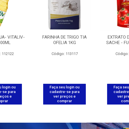
JA- VITALIV-
FARINHA DE TRIGO TIA
EXTRATO 
900ML
OFELIA 1KG
SACHE - FU
: 112122
Código: 113117
Código:
 login ou
Faça seu login ou
Faça seu
e-se para
cadastre-se para
cadastre
reços e
ver preços e
ver pr
prar
comprar
com