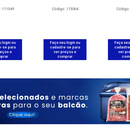
: 111349
Código: 113064
Código:
 login ou
Faça seu login ou
Faça seu
e-se para
cadastre-se para
cadastre
reços e
ver preços e
ver pr
prar
comprar
com