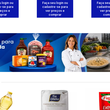
 login ou
Faça seu login ou
Faça seu
e-se para
cadastre-se para
cadastre
reços e
ver preços e
ver pr
prar
comprar
com