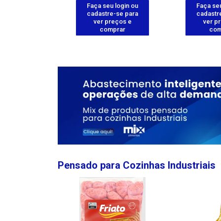
u login ou
Faça seu login ou
Faça seu
e-se para
cadastre-se para
cadastr
reços e
ver preços e
ver p
mprar
comprar
com
Pensado para Cozinhas Industriais