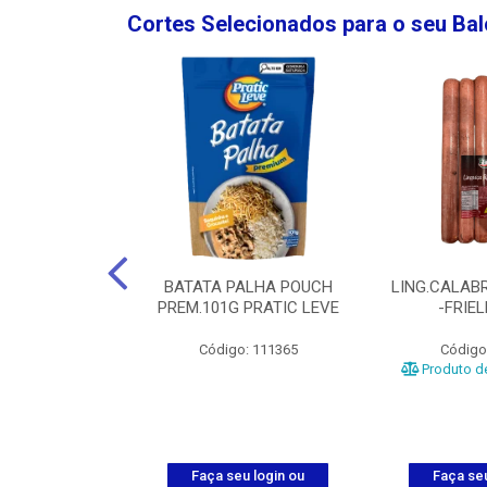
Cortes Selecionados para o seu Ba
NGO GROSSA-
BATATA PALHA POUCH
LING.CALABR
TO-5KG
PREM.101G PRATIC LEVE
-FRIE
o: 5024
Código: 111365
Código
Produto de
u login ou
Faça seu login ou
Faça seu