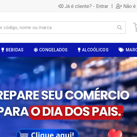
|
Já é cliente? - Entrar
Não é 
BEBIDAS
CONGELADOS
ALCOÓLICOS
MAR