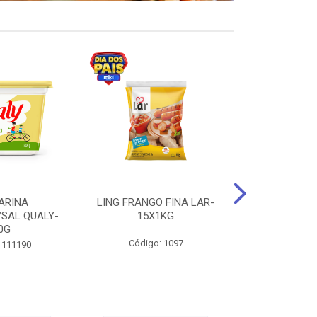
ARINA
LING FRANGO FINA LAR-
SUCO DE UVA
/SAL QUALY-
15X1KG
LARGO 
0G
Código: 1097
Código:
 111190