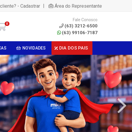
|
cliente? - Cadastrar
Área do Representante
Fale Conosco
0
(63) 3212-6500
(63) 99106-7187
DIA DOS PAIS
CAS
NOVIDADES