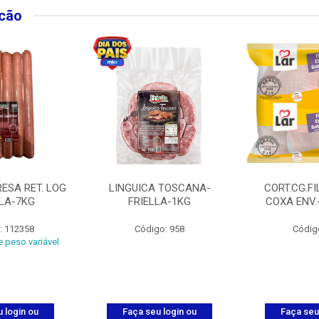
lcão
ESA RET. LOG
LINGUICA TOSCANA-
CORT.CG.FI
LLA-7KG
FRIELLA-1KG
COXA ENV.
: 112358
Código: 958
Códig
 peso variável
 login ou
Faça seu login ou
Faça seu