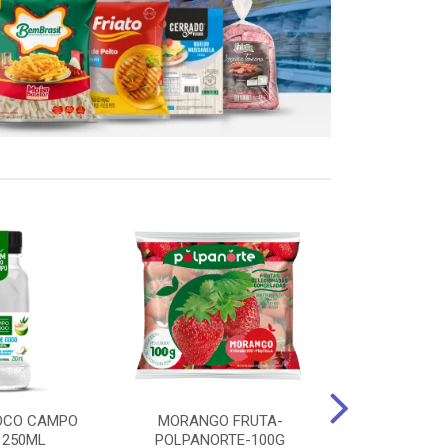
OCO CAMPO
MORANGO FRUTA-
STEAK FRANGO
 250ML
POLPANORTE-100G