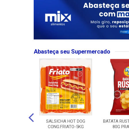
Abasteça seu Supermercado
MPO LARGO
SALSICHA HOT DOG
BATATA RUS
 ROSE 750ML
CONG.FRIATO-5KG
80G PRA