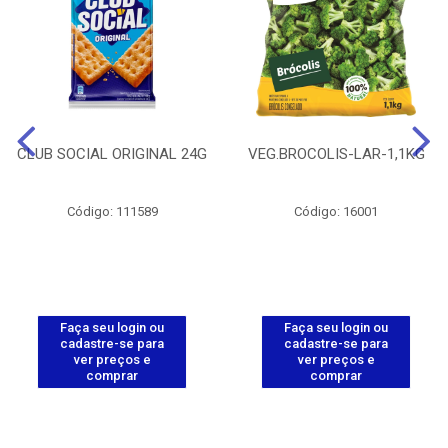
CLUB SOCIAL ORIGINAL 24G
VEG.BROCOLIS-LAR-1,1KG
Código: 111589
Código: 16001
Faça seu login ou
Faça seu login ou
cadastre-se para
cadastre-se para
ver preços e
ver preços e
comprar
comprar