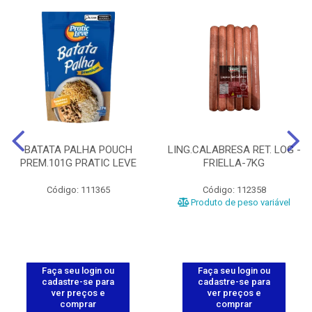
BATATA PALHA POUCH
LING.CALABRESA RET. LOG -
PREM.101G PRATIC LEVE
FRIELLA-7KG
Código: 111365
Código: 112358
Produto de peso variável
Faça seu login ou
Faça seu login ou
cadastre-se para
cadastre-se para
ver preços e
ver preços e
comprar
comprar