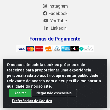
Instagram
Facebook
YouTube
Linkedin
Formas de Pagamento
O nosso site coleta cookies próprios e de
Mix Alimentos LTDA - Quadra Asr Ne 55 (412 Norte), Alameda
terceiros para proporcionar uma experiência
02, S/N - Plano Diretor Norte, Palmas/TO - CEP 77.006-540 -
personalizada ao usuário, apresentar publicidade
CNPJ 05.922.500/0001-02
relevante de acordo com o seu perfil e melhorar a
qualidade do nosso site.
Aceitar
Negar não essenciais
Preferências de Cookies