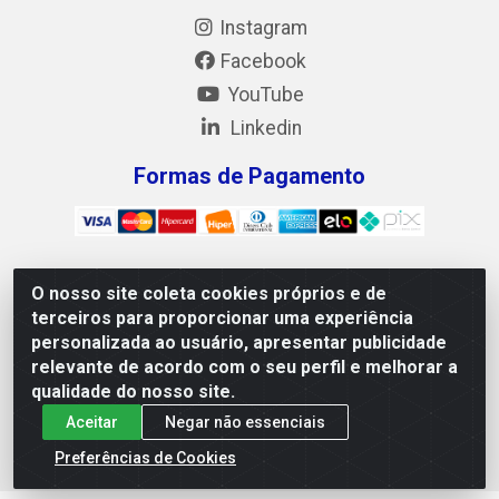
Instagram
Facebook
YouTube
Linkedin
Formas de Pagamento
O nosso site coleta cookies próprios e de
Mix Alimentos LTDA - Quadra Asr Ne 55 (412 Norte), Alameda
terceiros para proporcionar uma experiência
02, S/N - Plano Diretor Norte, Palmas/TO - CEP 77.006-540 -
personalizada ao usuário, apresentar publicidade
CNPJ 05.922.500/0001-02
relevante de acordo com o seu perfil e melhorar a
qualidade do nosso site.
Aceitar
Negar não essenciais
Preferências de Cookies