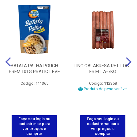
BATATA PALHA POUCH
LING.CALABRESA RET. LOG -
PREM.101G PRATIC LEVE
FRIELLA-7KG
Código: 111365
Código: 112358
Produto de peso variável
Faça seu login ou
Faça seu login ou
cadastre-se para
cadastre-se para
ver preços e
ver preços e
comprar
comprar