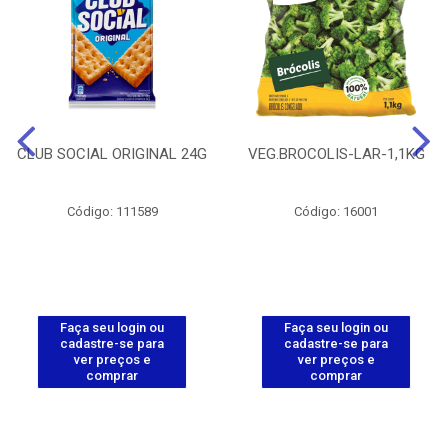
CLUB SOCIAL ORIGINAL 24G
VEG.BROCOLIS-LAR-1,1KG
Código: 111589
Código: 16001
Faça seu login ou
Faça seu login ou
cadastre-se para
cadastre-se para
ver preços e
ver preços e
comprar
comprar