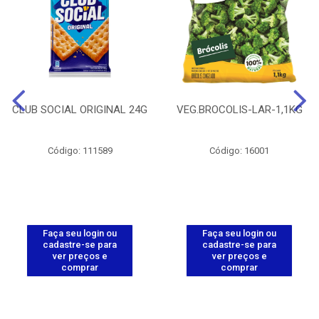
CLUB SOCIAL ORIGINAL 24G
VEG.BROCOLIS-LAR-1,1KG
Código: 111589
Código: 16001
Faça seu login ou
Faça seu login ou
cadastre-se para
cadastre-se para
ver preços e
ver preços e
comprar
comprar