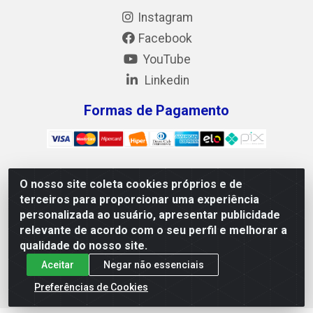
Instagram
Facebook
YouTube
Linkedin
Formas de Pagamento
O nosso site coleta cookies próprios e de
Mix Alimentos LTDA - Quadra Asr Ne 55 (412 Norte), Alameda
terceiros para proporcionar uma experiência
02, S/N - Plano Diretor Norte, Palmas/TO - CEP 77.006-540 -
personalizada ao usuário, apresentar publicidade
CNPJ 05.922.500/0001-02
relevante de acordo com o seu perfil e melhorar a
qualidade do nosso site.
Aceitar
Negar não essenciais
Preferências de Cookies