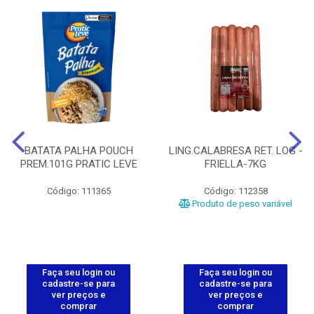
BATATA PALHA POUCH
LING.CALABRESA RET. LOG -
PREM.101G PRATIC LEVE
FRIELLA-7KG
Código: 111365
Código: 112358
Produto de peso variável
Faça seu login ou
Faça seu login ou
cadastre-se para
cadastre-se para
ver preços e
ver preços e
comprar
comprar