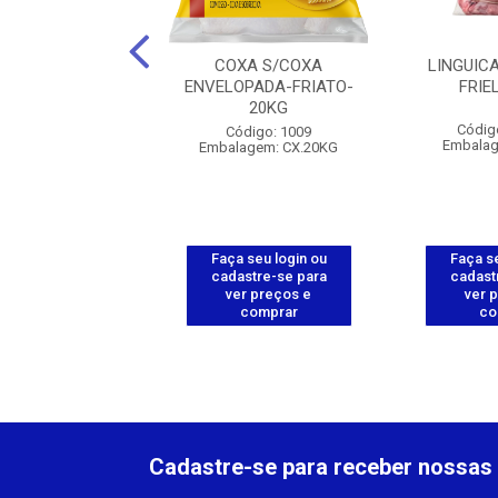
PA ABACAXI-
COXA S/COXA
LINGUIC
ANORTE-100G
ENVELOPADA-FRIATO-
FRIE
20KG
ódigo: 568
Códig
Código: 1009
agem: PCT.10UN
Embalag
Embalagem: CX.20KG
 seu login ou
Faça seu login ou
Faça se
astre-se para
cadastre-se para
cadast
er preços e
ver preços e
ver 
comprar
comprar
co
Cadastre-se para receber nossas 