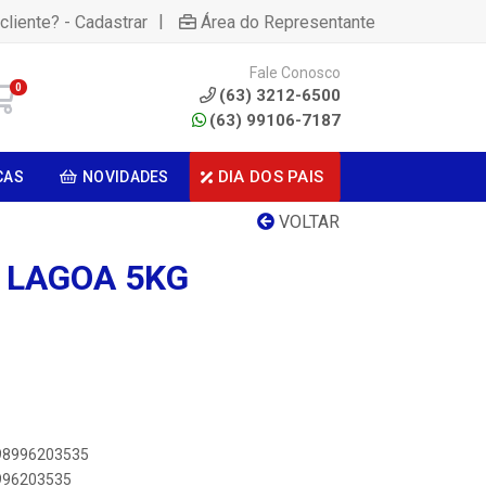
|
cliente? - Cadastrar
Área do Representante
Fale Conosco
0
(63) 3212-6500
(63) 99106-7187
DIA DOS PAIS
CAS
NOVIDADES
VOLTAR
 LAGOA 5KG
898996203535
8996203535