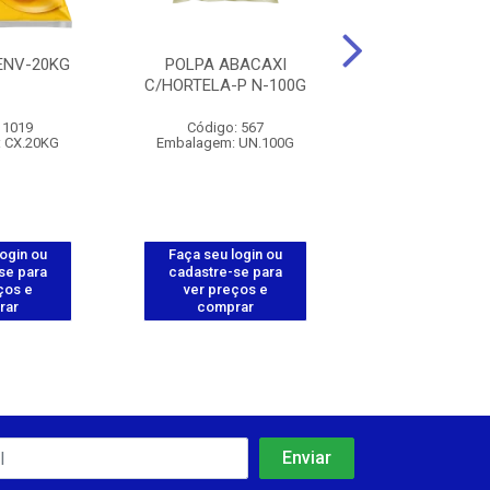
 ENV-20KG
POLPA ABACAXI
POLPA ABAC
C/HORTELA-P N-100G
POLPANORTE
 1019
Código: 567
Código: 5
 CX.20KG
Embalagem: UN.100G
Embalagem: PC
login ou
Faça seu login ou
Faça seu log
se para
cadastre-se para
cadastre-se 
ços e
ver preços e
ver preços
rar
comprar
comprar