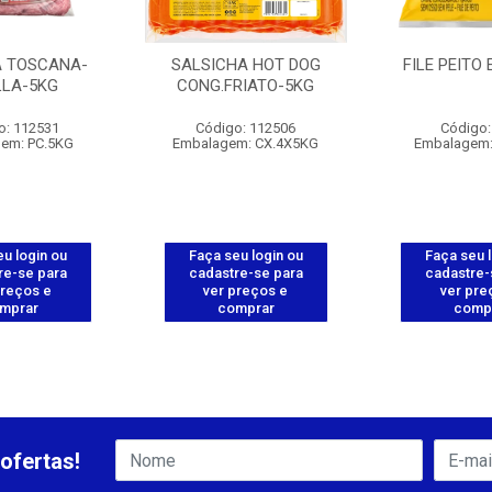
A TOSCANA-
SALSICHA HOT DOG
FILE PEITO
LLA-5KG
CONG.FRIATO-5KG
o: 112531
Código: 112506
Código:
em: PC.5KG
Embalagem: CX.4X5KG
Embalagem:
u login ou
Faça seu login ou
Faça seu 
re-se para
cadastre-se para
cadastre-
preços e
ver preços e
ver pre
mprar
comprar
comp
ofertas!